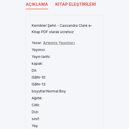
AÇIKLAMA
KITAP ELEŞTIRILERI
Kemikler Şehri - Cassandra Clare e-
Kitap PDF olarak ücretsiz
Yazar:
Artemis Yayınları
Yayımcı:
Yayın tarihi:
kapak:
Dil:
ISBN-10:
ISBN-13:
boyutlar:
Normal Boy
Ağırlık:
Ciltli:
Dizi:
sınıf:
Yaş: