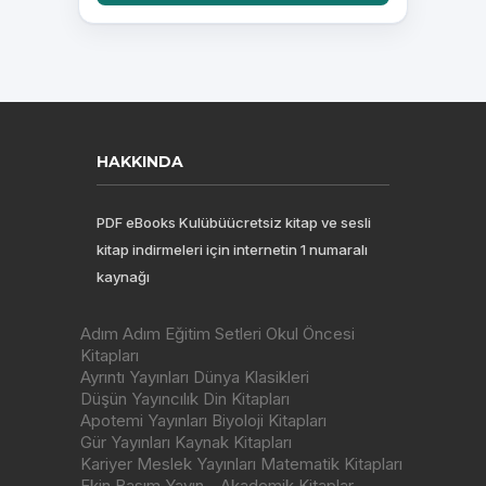
HAKKINDA
PDF eBooks Kulübüücretsiz kitap ve sesli
kitap indirmeleri için internetin 1 numaralı
kaynağı
Adım Adım Eğitim Setleri Okul Öncesi
Kitapları
Ayrıntı Yayınları Dünya Klasikleri
Düşün Yayıncılık Din Kitapları
Apotemi Yayınları Biyoloji Kitapları
Gür Yayınları Kaynak Kitapları
Kariyer Meslek Yayınları Matematik Kitapları
Ekin Basım Yayın - Akademik Kitaplar