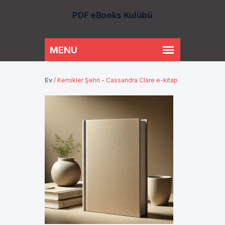
PDF eBooks Kulübü
Ev
/
Kemikler Şehri - Cassandra Clare e-kitap