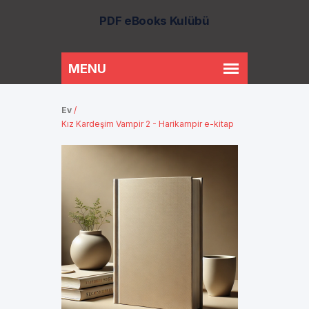
PDF eBooks Kulübü
Ev
/
Kız Kardeşim Vampir 2 - Harikampir e-kitap