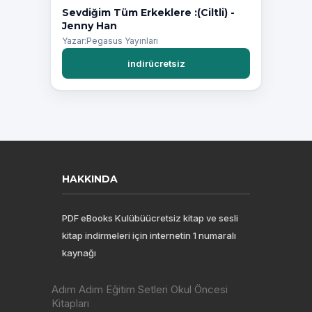
Sevdiğim Tüm Erkeklere :(Ciltli) -
Jenny Han
Yazar:Pegasus Yayınları
indirücretsiz
HAKKINDA
PDF eBooks Kulübüücretsiz kitap ve sesli
kitap indirmeleri için internetin 1 numaralı
kaynağı
Adım Adım Eğitim Setleri Okul Öncesi
Kitapları