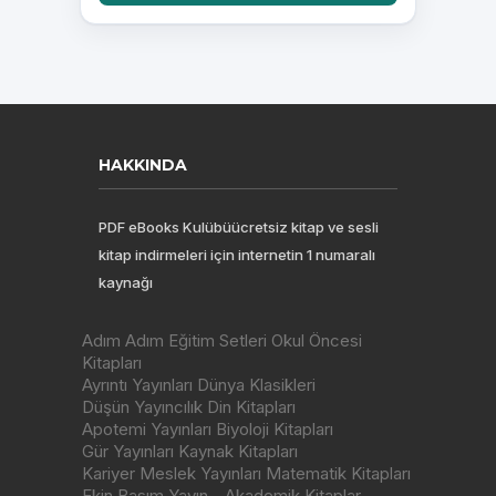
HAKKINDA
PDF eBooks Kulübüücretsiz kitap ve sesli
kitap indirmeleri için internetin 1 numaralı
kaynağı
Adım Adım Eğitim Setleri Okul Öncesi
Kitapları
Ayrıntı Yayınları Dünya Klasikleri
Düşün Yayıncılık Din Kitapları
Apotemi Yayınları Biyoloji Kitapları
Gür Yayınları Kaynak Kitapları
Kariyer Meslek Yayınları Matematik Kitapları
Ekin Basım Yayın - Akademik Kitaplar