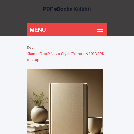
PDF eBooks Kulübü
Ev
/
Klarnet DooD Nuvo Siyah/Pembe N410DBPK
e-kitap