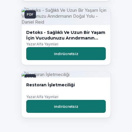
PDF
Detoks - Sağlıklı Ve Uzun Bir Yaşam
İçin Vucudunuzu Arındırmanın
Doğal Yolu - Daniel Reid
Yazar:Alfa Yayınları
indirücretsiz
PDF
Restoran İşletmeciliği
Yazar:Alfa Yayınları
indirücretsiz