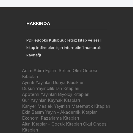
HAKKINDA
PDF eBooks Kulübüücretsiz kitap ve sesli
kitap indirmeleri için internetin 1 numaralı
kaynağı
Adım Adım Eğitim Setleri Okul Öncesi
Kitapları
Ayrıntı Yayınları Dünya Klasikleri
Düşün Yayıncılık Din Kitapları
Apotemi Yayınları Biyoloji Kitapları
Gür Yayınları Kaynak Kitapları
Kariyer Meslek Yayınları Matematik Kitapları
Ekin Basım Yayın - Akademik Kitaplar
Ekonomi Pazarlama Kitapları
Altın Kitaplar - Çocuk Kitapları Okul Öncesi
Kitapları