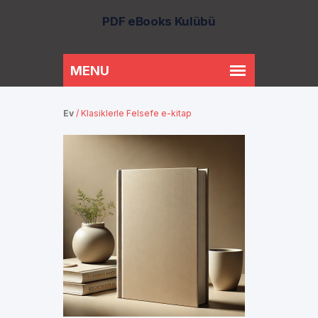
PDF eBooks Kulübü
Ev
/
Klasiklerle Felsefe e-kitap