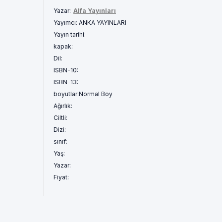
Yazar:
Alfa Yayınları
Yayımcı:
ANKA YAYINLARI
Yayın tarihi:
kapak:
Dil:
ISBN-10:
ISBN-13:
boyutlar:
Normal Boy
Ağırlık:
Ciltli:
Dizi:
sınıf:
Yaş:
Yazar:
Fiyat: