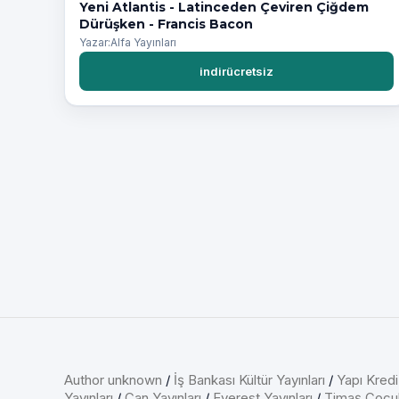
Yeni Atlantis - Latinceden Çeviren Çiğdem
Dürüşken - Francis Bacon
Yazar:Alfa Yayınları
indirücretsiz
Author unknown
/
İş Bankası Kültür Yayınları
/
Yapı Kredi
Yayınları
/
Can Yayınları
/
Everest Yayınları
/
Timaş Çocu