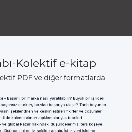
bı-Kolektif e-kitap
lektif PDF ve diğer formatlarda
ı - Başarılı bir marka nasıl yaratılabilir? Büyük bir iş lideri
 başarısız olurken, bazıları başarıya ulaşır? Tarih boyunca
yasını şekilendiren ve keskinleştiren fikirler ve çözümler
r dilde kaleme alınan açıklamalarıyla, teorileri
le ve global Pazar hakındaki düşüncelerimizi ters köşeye
 düşüncesini en iyi şekilde anlatır. İster yeni işletme