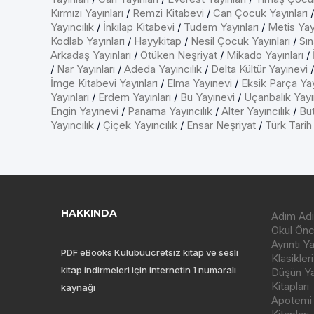
Kırmızı Yayınları
/
Remzi Kitabevi
/
Can Çocuk Yayınları
Yayıncılık
/
İnkılap Kitabevi
/
Tudem Yayınları
/
Metis Yayı
Kodlab Yayınları
/
Hayykitap
/
Nesil Çocuk Yayınları
/
Sın
Arkadaş Yayınları
/
Ötüken Neşriyat
/
Mikado Yayınları
/
/
Nar Yayınları
/
Adeda Yayıncılık
/
Delta Kültür Yayınevi
İmge Kitabevi Yayınları
/
Elma Yayınevi
/
Eksik Parça Yay
Yayınları
/
Erdem Yayınları
/
Bu Yayınevi
/
Uçanbalık Yayın
Engin Yayınevi
/
Panama Yayıncılık
/
Alter Yayıncılık
/
But
Yayıncılık
/
Çiçek Yayıncılık
/
Ensar Neşriyat
/
Türk Tarih
HAKKINDA
Adım Adı
Okul Önce
Ayrıntı Y
PDF eBooks Kulübüücretsiz kitap ve sesli
Klasikleri
kitap indirmeleri için internetin 1 numaralı
Düşün Yay
Kitapları
kaynağı
Apotemi Y