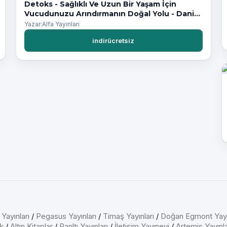
Detoks - Sağlıklı Ve Uzun Bir Yaşam İçin
Vucudunuzu Arındırmanın Doğal Yolu - Daniel
Reid
Yazar:Alfa Yayınları
indirücretsiz
 Yayınları
/
Pegasus Yayınları
/
Timaş Yayınları
/
Doğan Egmont Yayı
k
/
Altın Kitaplar
/
Parıltı Yayınları
/
İletişim Yayınevi
/
Artemis Yayınla