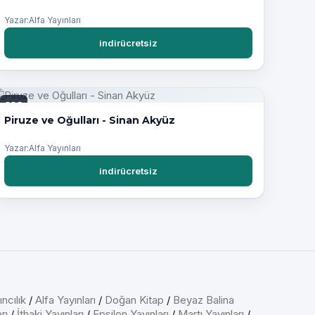
Yazar:Alfa Yayınları
indirücretsiz
PDF
Piruze ve Oğulları - Sinan Akyüz
Yazar:Alfa Yayınları
indirücretsiz
ncılık
/
Alfa Yayınları
/
Doğan Kitap
/
Beyaz Balina
rı
/
İthaki Yayınları
/
Epsilon Yayınları
/
Martı Yayınları
/