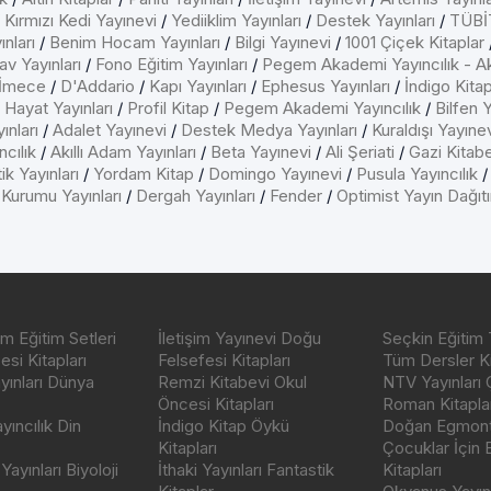
/
Kırmızı Kedi Yayınevi
/
Yediiklim Yayınları
/
Destek Yayınları
/
TÜBİT
nları
/
Benim Hocam Yayınları
/
Bilgi Yayınevi
/
1001 Çiçek Kitaplar
av Yayınları
/
Fono Eğitim Yayınları
/
Pegem Akademi Yayıncılık - A
İmece
/
D'Addario
/
Kapı Yayınları
/
Ephesus Yayınları
/
İndigo Kita
/
Hayat Yayınları
/
Profil Kitap
/
Pegem Akademi Yayıncılık
/
Bilfen Y
ınları
/
Adalet Yayınevi
/
Destek Medya Yayınları
/
Kuraldışı Yayıne
cılık
/
Akıllı Adam Yayınları
/
Beta Yayınevi
/
Ali Şeriati
/
Gazi Kitab
ik Yayınları
/
Yordam Kitap
/
Domingo Yayınevi
/
Pusula Yayıncılık
 Kurumu Yayınları
/
Dergah Yayınları
/
Fender
/
Optimist Yayın Dağıt
m Eğitim Setleri
İletişim Yayınevi Doğu
Seçkin Eğitim 
si Kitapları
Felsefesi Kitapları
Tüm Dersler Ki
ayınları Dünya
Remzi Kitabevi Okul
NTV Yayınları 
Öncesi Kitapları
Roman Kitaplar
ıncılık Din
İndigo Kitap Öykü
Doğan Egmont 
Kitapları
Çocuklar İçin
ayınları Biyoloji
İthaki Yayınları Fantastik
Kitapları