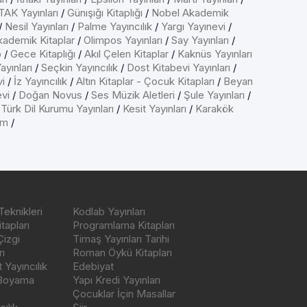
AK Yayınları
/
Günışığı Kitaplığı
/
Nobel Akademik
/
Nesil Yayınları
/
Palme Yayıncılık
/
Yargı Yayınevi
/
kademik Kitaplar
/
Olimpos Yayınları
/
Say Yayınları
/
p
/
Gece Kitaplığı
/
Akıl Çelen Kitaplar
/
Kaknüs Yayınları
ayınları
/
Seçkin Yayıncılık
/
Dost Kitabevi Yayınları
/
vi
/
İz Yayıncılık
/
Altın Kitaplar - Çocuk Kitapları
/
Beyan
evi
/
Doğan Novus
/
Ses Müzik Aletleri
/
Şule Yayınları
/
/
Türk Dil Kurumu Yayınları
/
Kesit Yayınları
/
Karakök
ım
/
Teknikleri
Kodlab Yayınları
tapları
Programlama Kitapları
Çizgi
Timaş Yayınları Tarihi
ı
Roman Öykü Kitapları
Yayıncılık
Edebiyat
 Boyama
Yapı Kredi Yayınları
Çocuklar İçin Masallar