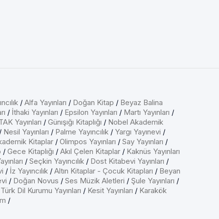
ncılık
/
Alfa Yayınları
/
Doğan Kitap
/
Beyaz Balina
rı
/
İthaki Yayınları
/
Epsilon Yayınları
/
Martı Yayınları
/
AK Yayınları
/
Günışığı Kitaplığı
/
Nobel Akademik
/
Nesil Yayınları
/
Palme Yayıncılık
/
Yargı Yayınevi
/
kademik Kitaplar
/
Olimpos Yayınları
/
Say Yayınları
/
p
/
Gece Kitaplığı
/
Akıl Çelen Kitaplar
/
Kaknüs Yayınları
ayınları
/
Seçkin Yayıncılık
/
Dost Kitabevi Yayınları
/
vi
/
İz Yayıncılık
/
Altın Kitaplar - Çocuk Kitapları
/
Beyan
evi
/
Doğan Novus
/
Ses Müzik Aletleri
/
Şule Yayınları
/
/
Türk Dil Kurumu Yayınları
/
Kesit Yayınları
/
Karakök
ım
/