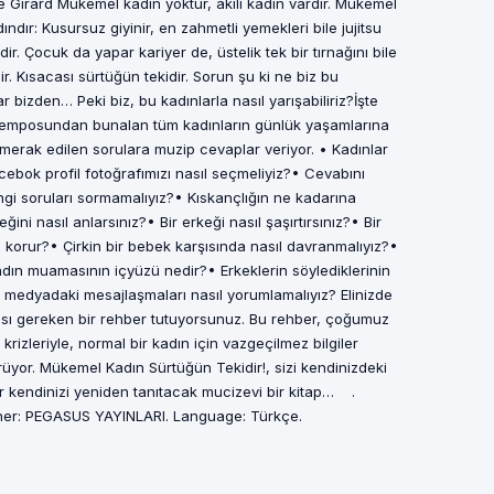
 Girard Mükemel kadın yoktur, akılı kadın vardır. Mükemel
ndır: Kusursuz giyinir, en zahmetli yemekleri bile jujitsu
ir. Çocuk da yapar kariyer de, üstelik tek bir tırnağını bile
r. Kısacası sürtüğün tekidir. Sorun şu ki ne biz bu
r bizden… Peki biz, bu kadınlarla nasıl yarışabiliriz?İşte
temposundan bunalan tüm kadınların günlük yaşamlarına
e merak edilen sorulara muzip cevaplar veriyor. • Kadınlar
bok profil fotoğrafımızı nasıl seçmeliyiz?• Cevabını
gi soruları sormamalıyız?• Kıskançlığın ne kadarına
ğini nasıl anlarsınız?• Bir erkeği nasıl şaşırtırsınız?• Bir
l korur?• Çirkin bir bebek karşısında nasıl davranmalıyız?•
dın muamasının içyüzü nedir?• Erkeklerin söylediklerinin
l medyadaki mesajlaşmaları nasıl yorumlamalıyız? Elinizde
ası gereken bir rehber tutuyorsunuz. Bu rehber, çoğumuz
ir krizleriyle, normal bir kadın için vazgeçilmez bilgiler
üyor. Mükemel Kadın Sürtüğün Tekidir!, sizi kendinizdeki
ter kendinizi yeniden tanıtacak mucizevi bir kitap… .
sher: PEGASUS YAYINLARI. Language: Türkçe.