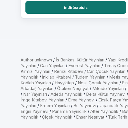
indirücretsiz
Author unknown
/
İş Bankası Kültür Yayınları
/
Yapı Kredi
Yayınları
/
Can Yayınları
/
Everest Yayınları
/
Timaş Çocu
Kırmızı Yayınları
/
Remzi Kitabevi
/
Can Çocuk Yayınları
Yayıncılık
/
İnkılap Kitabevi
/
Tudem Yayınları
/
Metis Yayı
Kodlab Yayınları
/
Hayykitap
/
Nesil Çocuk Yayınları
/
Sın
Arkadaş Yayınları
/
Ötüken Neşriyat
/
Mikado Yayınları
/
/
Nar Yayınları
/
Adeda Yayıncılık
/
Delta Kültür Yayınevi
İmge Kitabevi Yayınları
/
Elma Yayınevi
/
Eksik Parça Yay
Yayınları
/
Erdem Yayınları
/
Bu Yayınevi
/
Uçanbalık Yayın
Engin Yayınevi
/
Panama Yayıncılık
/
Alter Yayıncılık
/
But
Yayıncılık
/
Çiçek Yayıncılık
/
Ensar Neşriyat
/
Türk Tarih