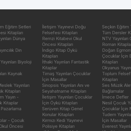
m Eğitim Setleri
İletişim Yayınevi Doğu
Seçkin Eğitim 
si Kitapları
Felsefesi Kitapları
Tüm Dersler Ki
ayınları Dünya
Remzi Kitabevi Okul
NTV Yayınları 
Öncesi Kitapları
Roman Kitaplar
ıncılık Din
İndigo Kitap Öykü
Doğan Egmont 
Kitapları
Çocuklar İçin
ayınları Biyoloji
İthaki Yayınları Fantastik
Kitapları
Kitaplar
Okyanus Yayınc
nları Kaynak
Timaş Yayınları Çocuklar
Toplum Felsef
İçin Masallar
Kitapları
eslek Yayınları
Sinopsis Yayınları Anı ve
Ses Müzik Alet
k Kitapları
Seyahatname Kitapları
Bağlamalar
ım Yayın -
İletişim Yayınları Çocuklar
İmece Defler
 Kitaplar
İçin Öykü Kitapları
Nesil Çocuk Ya
 Pazarlama
Serüven Kitap Genel
Çocuklar İçin 
Konular Kitapları
Tudem Yayınla
aplar - Çocuk
Kırmızı Kedi Yayınevi
İçin Masallar
 Okul Öncesi
Polisiye Kitapları
Everest Yayınl