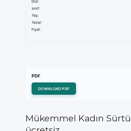
Dizi:
sınıf:
Yaş:
Yazar:
Fiyat:
PDF
DOWNLOAD PDF
Mükemmel Kadın Sürtüğün
ücretsiz