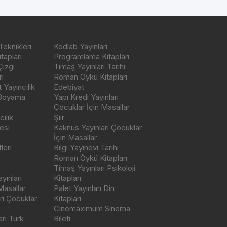
Teknikleri
Kodlab Yayınları
tapları
Programlama Kitapları
Çizgi
Timaş Yayınları Tarihi
ı
Roman Öykü Kitapları
Yayıncılık
Edebiyat
 Boyama
Yapı Kredi Yayınları
Çocuklar İçin Masallar
ılık
Şiir
esi
Kaknüs Yayınları Çocuklar
İçin Masallar
leri
Bilgi Yayınevi Tarihi
Roman Öykü Kitapları
Timaş Yayınları Psikoloji
yınları
Kitapları
Masallar
Palet Yayınları Din
rı Çocuklar
Kitapları
Cinemaximum Sinema
arı Türk
Bileti