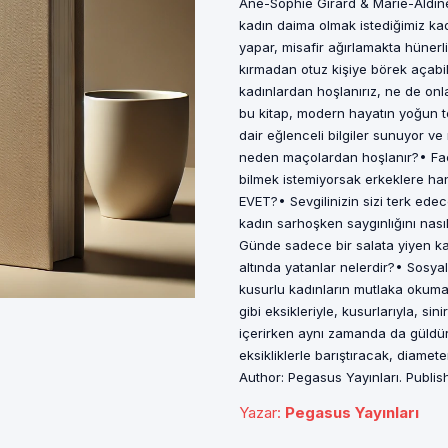
Ane-Sophie Girard & Marie-Aldine
kadın daima olmak istediğimiz kadı
yapar, misafir ağırlamakta hünerlid
kırmadan otuz kişiye börek açabili
kadınlardan hoşlanırız, ne de onla
bu kitap, modern hayatın yoğun 
dair eğlenceli bilgiler sunuyor v
neden maçolardan hoşlanır?• Face
bilmek istemiyorsak erkeklere han
EVET?• Sevgilinizin sizi terk edece
kadın sarhoşken saygınlığını nası
Günde sadece bir salata yiyen ka
altında yatanlar nelerdir?• Sosya
kusurlu kadınların mutlaka okum
gibi eksikleriyle, kusurlarıyla, sin
içerirken aynı zamanda da güldür
eksikliklerle barıştıracak, diame
Author: Pegasus Yayınları. Publi
Yazar
:
Pegasus Yayınları