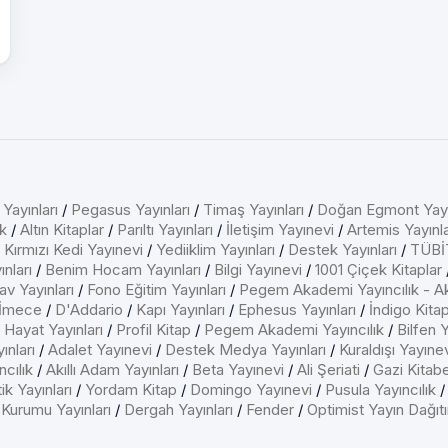
 Yayınları
/
Pegasus Yayınları
/
Timaş Yayınları
/
Doğan Egmont Yayı
k
/
Altın Kitaplar
/
Parıltı Yayınları
/
İletişim Yayınevi
/
Artemis Yayınla
/
Kırmızı Kedi Yayınevi
/
Yediiklim Yayınları
/
Destek Yayınları
/
TÜBİT
nları
/
Benim Hocam Yayınları
/
Bilgi Yayınevi
/
1001 Çiçek Kitaplar
av Yayınları
/
Fono Eğitim Yayınları
/
Pegem Akademi Yayıncılık - A
İmece
/
D'Addario
/
Kapı Yayınları
/
Ephesus Yayınları
/
İndigo Kita
/
Hayat Yayınları
/
Profil Kitap
/
Pegem Akademi Yayıncılık
/
Bilfen Y
ınları
/
Adalet Yayınevi
/
Destek Medya Yayınları
/
Kuraldışı Yayıne
cılık
/
Akıllı Adam Yayınları
/
Beta Yayınevi
/
Ali Şeriati
/
Gazi Kitab
ik Yayınları
/
Yordam Kitap
/
Domingo Yayınevi
/
Pusula Yayıncılık
 Kurumu Yayınları
/
Dergah Yayınları
/
Fender
/
Optimist Yayın Dağıt