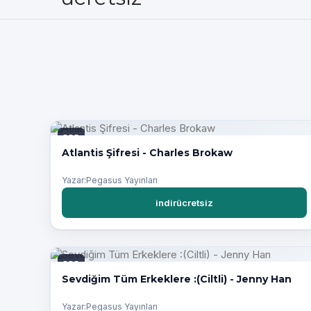
PDF
Atlantis Şifresi - Charles Brokaw
Yazar:Pegasus Yayınları
indirücretsiz
PDF
Sevdiğim Tüm Erkeklere :(Ciltli) - Jenny Han
Yazar:Pegasus Yayınları