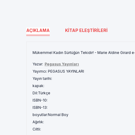
AÇIKLAMA
KITAP ELEŞTIRILERI
Mükemmel Kadın Sürtüğün Tekidir! - Marie Aldine Girard e-
Yazar:
Pegasus Yayınları
Yayımcı:
PEGASUS YAYINLARI
Yayın tarihi:
kapak:
Dil:
Türkçe
ISBN-10:
ISBN-13:
boyutlar:
Normal Boy
Ağırlık:
Ciltli: