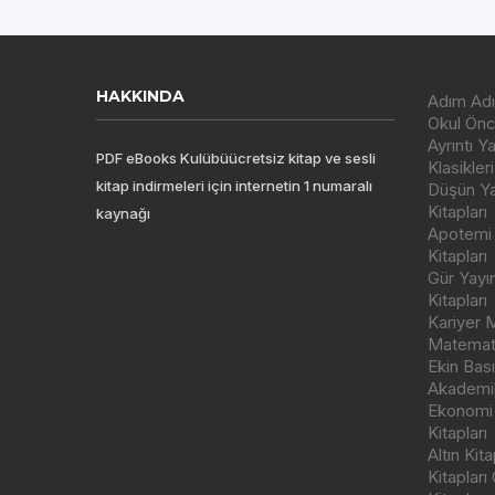
HAKKINDA
Adım Adı
Okul Önce
Ayrıntı Y
PDF eBooks Kulübüücretsiz kitap ve sesli
Klasikleri
kitap indirmeleri için internetin 1 numaralı
Düşün Yay
Kitapları
kaynağı
Apotemi Y
Kitapları
Gür Yayı
Kitapları
Kariyer M
Matemati
Ekin Bas
Akademik
Ekonomi
Kitapları
Altın Kit
Kitapları