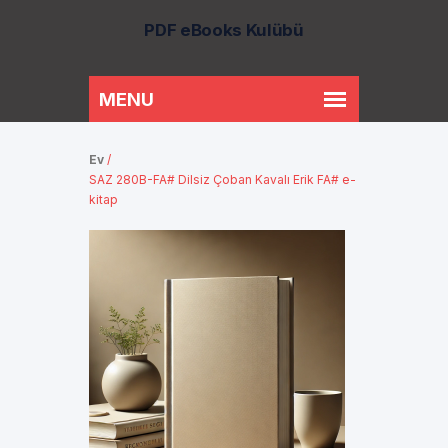
PDF eBooks Kulübü
Ev
/
SAZ 280B-FA# Dilsiz Çoban Kavalı Erik FA# e-
kitap