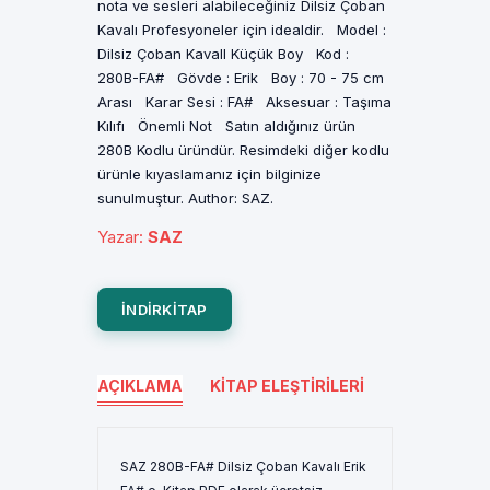
nota ve sesleri alabileceğiniz Dilsiz Çoban
Kavalı Profesyoneler için idealdir. Model :
Dilsiz Çoban KavalI Küçük Boy Kod :
280B-FA# Gövde : Erik Boy : 70 - 75 cm
Arası Karar Sesi : FA# Aksesuar : Taşıma
Kılıfı Önemli Not Satın aldığınız ürün
280B Kodlu üründür. Resimdeki diğer kodlu
ürünle kıyaslamanız için bilginize
sunulmuştur. Author: SAZ.
Yazar
:
SAZ
INDIRKITAP
AÇIKLAMA
KITAP ELEŞTIRILERI
SAZ 280B-FA# Dilsiz Çoban Kavalı Erik