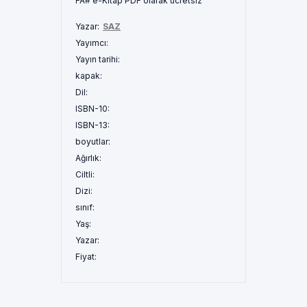
FA# e-Kitap PDF olarak ücretsiz
Yazar:
SAZ
Yayımcı:
Yayın tarihi:
kapak:
Dil:
ISBN-10:
ISBN-13:
boyutlar:
Ağırlık:
Ciltli:
Dizi:
sınıf:
Yaş:
Yazar:
Fiyat: