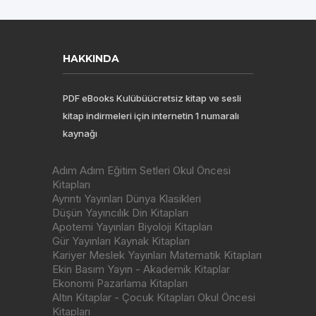
HAKKINDA
PDF eBooks Kulübüücretsiz kitap ve sesli
kitap indirmeleri için internetin 1 numaralı
kaynağı
Adım Adım Eğitim Setleri Okul Öncesi
Kitapları
Ayrıntı Yayınları Dünya Klasikleri
Düşün Yayıncılık Din Kitapları
Apotemi Yayınları Biyoloji Kitapları
Gür Yayınları Kaynak Kitapları
Kariyer Meslek Yayınları Matematik Kitapları
Ekin Basım Yayın - Akademik Kitaplar
Ekonomi Pazarlama Kitapları
Altın Kitaplar - Çocuk Kitapları Okul Öncesi
Kitapları