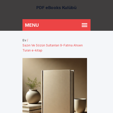
PDF eBooks Kulübü
Ev
/
Sazın Ve Sözün Sultanları 9-Fatma Ahsen
Turan e-kitap