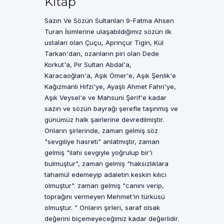
Kitap
Sazın Ve Sözün Sultanları 9-Fatma Ahsen
Turan İsimlerine ulaşabildiğimiz sözün ilk
ustaları olan Çuçu, Aprınçur Tigin, Kül
Tarkan'dan, ozanların piri olan Dede
Korkut'a, Pir Sultan Abdal'a,
Karacaoğlan'a, Aşık Ömer'e, Aşık Şenlik'e
Kağızmanlı Hıfzi'ye, Ayaşlı Ahmet Fahri'ye,
Aşık Veysel'e ve Mahsuni Şerif'e kadar
sazın ve sözün bayrağı şerefle taşınmış ve
günümüz halk şairlerine devredilmiştir.
Onların şirlerinde, zaman gelmiş söz
"sevgiliye hasreti" anlatmıştır, zaman
gelmiş "ilahi sevgiyle yoğrulup bir'i
bulmuştur", zaman gelmiş "haksızlıklara
tahamül edemeyip adaletin keskin kılıcı
olmuştur". zaman gelmiş "canını verip,
toprağını vermeyen Mehmet'in türküsü
olmuştur. " Onların şirleri, saraf olsak
değerini biçemeyeceğimiz kadar değerlidir.