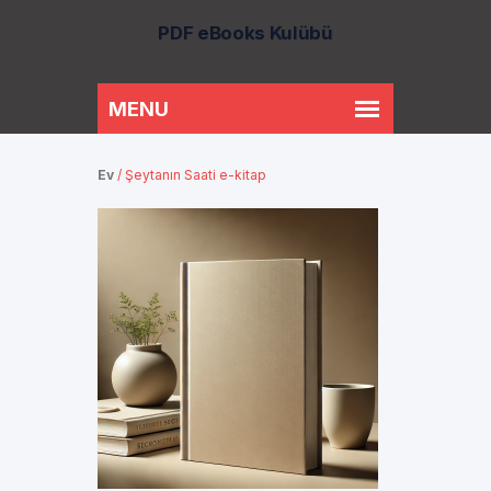
PDF eBooks Kulübü
Ev
/
Şeytanın Saati e-kitap