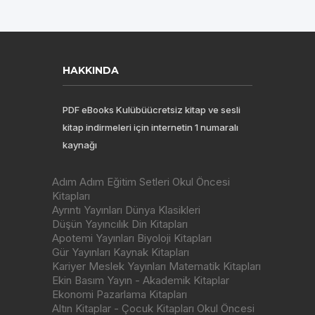
HAKKINDA
PDF eBooks Kulübüücretsiz kitap ve sesli
kitap indirmeleri için internetin 1 numaralı
kaynağı
Adım Adım Eğitim Setleri Okul Öncesi
Kitapları
Ayrıntı Yayınları Dünya Klasikleri
Düşün Yayıncılık Din Kitapları
Apotemi Yayınları Biyoloji Kitapları
Gür Yayınları Kaynak Kitapları
Kariyer Meslek Yayınları Matematik Kitapları
Ekin Basım Yayın - Akademik Kitaplar
Ekonomi Pazarlama Kitapları
Altın Kitaplar - Çocuk Kitapları Okul Öncesi