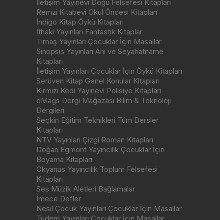
İletişim Yayınevi Doğu Felsefesi Kitapları
Remzi Kitabevi Okul Öncesi Kitapları
İndigo Kitap Öykü Kitapları
İthaki Yayınları Fantastik Kitaplar
Timaş Yayınları Çocuklar İçin Masallar
Sinopsis Yayınları Anı ve Seyahatname
Kitapları
İletişim Yayınları Çocuklar İçin Öykü Kitapları
Serüven Kitap Genel Konular Kitapları
Kırmızı Kedi Yayınevi Polisiye Kitapları
dMags Dergi Mağazası Bilim & Teknoloji
Dergileri
Seçkin Eğitim Teknikleri Tüm Dersler
Kitapları
NTV Yayınları Çizgi Roman Kitapları
Doğan Egmont Yayıncılık Çocuklar İçin
Boyama Kitapları
Okyanus Yayıncılık Toplum Felsefesi
Kitapları
Ses Müzik Aletleri Bağlamalar
İmece Defler
Nesil Çocuk Yayınları Çocuklar İçin Masallar
Tudem Yayınları Çocuklar İçin Masallar