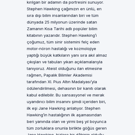
kırılgan bir adamın da portresini sunuyor.
Stephen Hawking çağımızın en ünlü, en
sıra dışı bilim insanlarından biri ve tüm
dünyada 25 milyonun üzerinde satan
Zamanın Kısa Tarihi adlı popüler bilim
kitabının yazarıdır. Stephen Hawking’i
çoğumuz, tüm sinir sistemini felç eden
motor-nöron hastalığı ve kozmolojiye
yaptığı büyük katkıların yanı sıra akıl almaz
çıkışları ve tabuları yıkan açıklamalarıyla
tanıyoruz. Ateist olduğunu ilan etmesine
rağmen, Papalık Bilimler Akademisi
tarafından XI. Pius Altın Madalyası’yla
ödülendirilmesi, dehasının bir kanıtı olarak
kabul edilebilir. Bu sansasyonel ve merak
uyandırıcı bilim insanını şimdi içeriden biri,
ilk eşi Jane Hawking anlatıyor. Stephen
Hawking’in hastalığının ilk aşamasından
beri yanında olan ve yirmi beş yıl boyunca
tüm zorluklara onunla birlikte göğüs geren
Jane Hawking, bizlere bir dâhinin olduğu