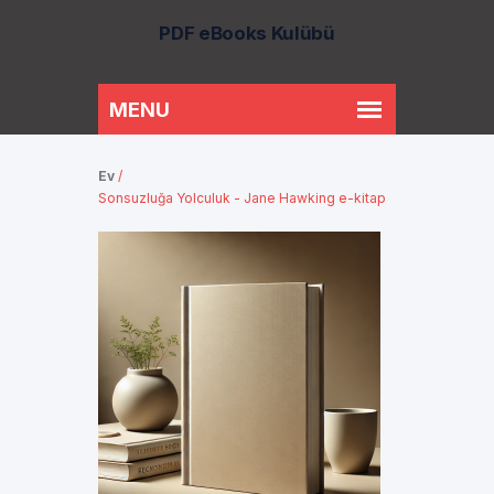
PDF eBooks Kulübü
Ev
/
Sonsuzluğa Yolculuk - Jane Hawking e-kitap