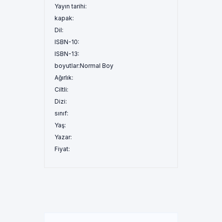
Yayın tarihi:
kapak:
Dil:
ISBN-10:
ISBN-13:
boyutlar:
Normal Boy
Ağırlık:
Ciltli:
Dizi:
sınıf:
Yaş:
Yazar:
Fiyat: