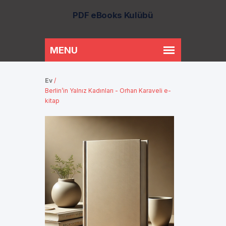
PDF eBooks Kulübü
Ev
/
Berlin’in Yalnız Kadınları - Orhan Karaveli e-
kitap