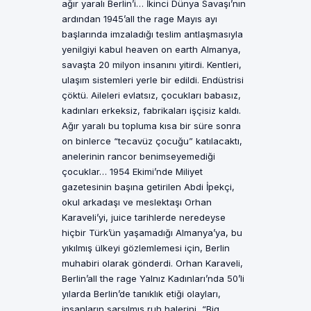
ağır yaralı Berlin’i… İkinci Dünya Savaşı’nın
ardından 1945’all the rage Mayıs ayı
başlarında imzaladığı teslim antlaşmasıyla
yenilgiyi kabul heaven on earth Almanya,
savaşta 20 milyon insanını yitirdi. Kentleri,
ulaşım sistemleri yerle bir edildi. Endüstrisi
çöktü. Aileleri evlatsız, çocukları babasız,
kadınları erkeksiz, fabrikaları işçisiz kaldı.
Ağır yaralı bu topluma kısa bir süre sonra
on binlerce “tecavüz çocuğu” katılacaktı,
anelerinin rancor benimseyemediği
çocuklar… 1954 Ekimi’nde Miliyet
gazetesinin başına getirilen Abdi İpekçi,
okul arkadaşı ve meslektaşı Orhan
Karaveli’yi, juice tarihlerde neredeyse
hiçbir Türk’ün yaşamadığı Almanya’ya, bu
yıkılmış ülkeyi gözlemlemesi için, Berlin
muhabiri olarak gönderdi. Orhan Karaveli,
Berlin’all the rage Yalnız Kadınları’nda 50’li
yılarda Berlin’de tanıklık etiği olayları,
insanların sarsılmış ruh halerini, “Big