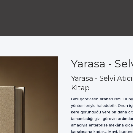
Yarasa - Sel
Yarasa - Selvi Atı
Kitap
Gizli görevlerin aranan ismi. Dün
yöntemleriyle haledebilir. Onun içi
kere göründüğü yere bir daha git
tamamladığı gizli görevin ardında
amacıyla enterprise mekâna gid
karşılaşana kadar… Mavi, bugüne k