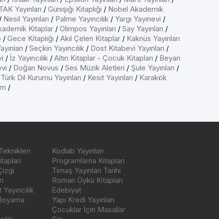
AK Yayınları
/
Günışığı Kitaplığı
/
Nobel Akademik
/
Nesil Yayınları
/
Palme Yayıncılık
/
Yargı Yayınevi
/
kademik Kitaplar
/
Olimpos Yayınları
/
Say Yayınları
/
p
/
Gece Kitaplığı
/
Akıl Çelen Kitaplar
/
Kaknüs Yayınları
ayınları
/
Seçkin Yayıncılık
/
Dost Kitabevi Yayınları
/
vi
/
İz Yayıncılık
/
Altın Kitaplar - Çocuk Kitapları
/
Beyan
evi
/
Doğan Novus
/
Ses Müzik Aletleri
/
Şule Yayınları
/
/
Türk Dil Kurumu Yayınları
/
Kesit Yayınları
/
Karakök
ım
/
Teknikleri
Kodlab Yayınları
tapları
Programlama Kitapları
Çizgi
Timaş Yayınları Tarihi
ı
Roman Öykü Kitapları
Yayıncılık
Edebiyat
 Boyama
Yapı Kredi Yayınları
Çocuklar İçin Masallar