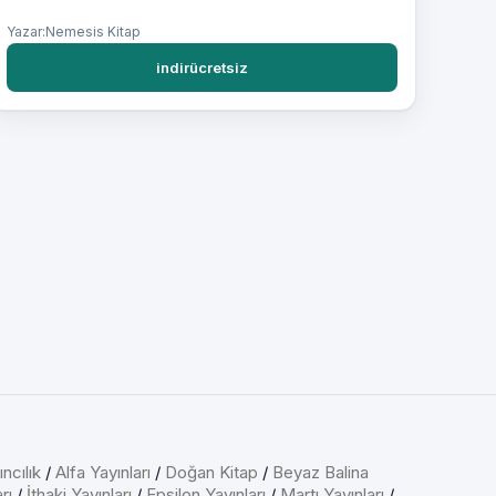
Yazar:Nemesis Kitap
indirücretsiz
ncılık
/
Alfa Yayınları
/
Doğan Kitap
/
Beyaz Balina
rı
/
İthaki Yayınları
/
Epsilon Yayınları
/
Martı Yayınları
/