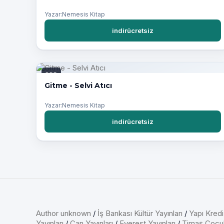
Yazar:Nemesis Kitap
indirücretsiz
PDF
Gitme - Selvi Atıcı
Yazar:Nemesis Kitap
indirücretsiz
Author unknown
/
İş Bankası Kültür Yayınları
/
Yapı Kredi
Yayınları
/
Can Yayınları
/
Everest Yayınları
/
Timaş Çocu