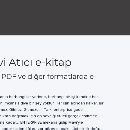
vi Atıcı e-kitap
cı PDF ve diğer formatlarda e-
yanın herhangi bir yerinde, herhangi bir işi kendine has
n imkânsız diye bir şey yoktur. Her işin altından kalkar. Bir
mez. Gitmez. Gitmezdi… Ta ki enterprise gece
n kafa dağıtmak için en sevdiği ritüeli gerçekleştirmek
ene kadar… ENTERPRISE mekâna gidip Mavi’yle
adar üstlendiği en zor görev olacaktı. Üstelik ilk defa,