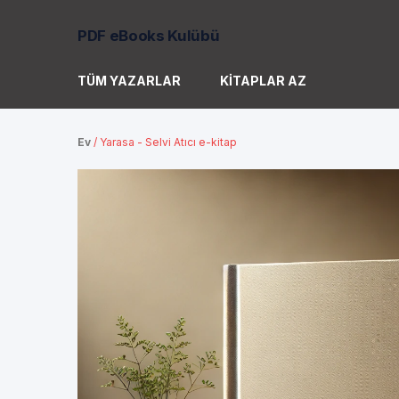
PDF eBooks Kulübü
TÜM YAZARLAR
KITAPLAR AZ
Ev
/
Yarasa - Selvi Atıcı e-kitap