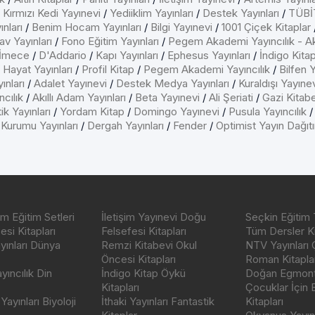
/
Kırmızı Kedi Yayınevi
/
Yediiklim Yayınları
/
Destek Yayınları
/
TÜBİT
nları
/
Benim Hocam Yayınları
/
Bilgi Yayınevi
/
1001 Çiçek Kitaplar
av Yayınları
/
Fono Eğitim Yayınları
/
Pegem Akademi Yayıncılık - A
İmece
/
D'Addario
/
Kapı Yayınları
/
Ephesus Yayınları
/
İndigo Kita
/
Hayat Yayınları
/
Profil Kitap
/
Pegem Akademi Yayıncılık
/
Bilfen Y
ınları
/
Adalet Yayınevi
/
Destek Medya Yayınları
/
Kuraldışı Yayıne
cılık
/
Akıllı Adam Yayınları
/
Beta Yayınevi
/
Ali Şeriati
/
Gazi Kitab
ik Yayınları
/
Yordam Kitap
/
Domingo Yayınevi
/
Pusula Yayıncılık
 Kurumu Yayınları
/
Dergah Yayınları
/
Fender
/
Optimist Yayın Dağıt
m Eğitim Setleri
İletişim Yayınevi Doğu
Seçkin Eğitim 
si Kitapları
Felsefesi Kitapları
Tüm Dersler Ki
ayınları Dünya
Remzi Kitabevi Okul
NTV Yayınları 
Öncesi Kitapları
Roman Kitaplar
ıncılık Din
İndigo Kitap Öykü
Doğan Egmont 
Kitapları
Çocuklar İçin
ayınları Biyoloji
İthaki Yayınları Fantastik
Kitapları