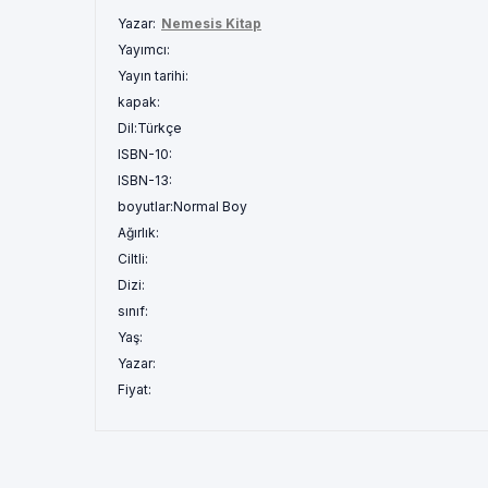
Yazar:
Nemesis Kitap
Yayımcı:
Yayın tarihi:
kapak:
Dil:
Türkçe
ISBN-10:
ISBN-13:
boyutlar:
Normal Boy
Ağırlık:
Ciltli:
Dizi:
sınıf:
Yaş:
Yazar:
Fiyat: