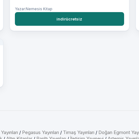
Yazar:Nemesis Kitap
indirücretsiz
 Yayınları
/
Pegasus Yayınları
/
Timaş Yayınları
/
Doğan Egmont Yayı
k
/
Altın Kitaplar
/
Parıltı Yayınları
/
İletişim Yayınevi
/
Artemis Yayınla