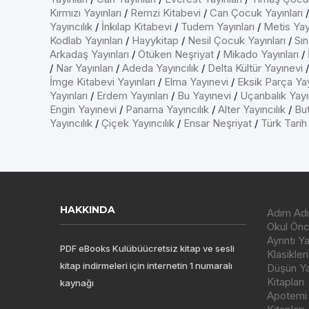
Kırmızı Yayınları
/
Remzi Kitabevi
/
Can Çocuk Yayınları
Yayıncılık
/
İnkılap Kitabevi
/
Tudem Yayınları
/
Metis Yayı
Kodlab Yayınları
/
Hayykitap
/
Nesil Çocuk Yayınları
/
Sın
Arkadaş Yayınları
/
Ötüken Neşriyat
/
Mikado Yayınları
/
/
Nar Yayınları
/
Adeda Yayıncılık
/
Delta Kültür Yayınevi
İmge Kitabevi Yayınları
/
Elma Yayınevi
/
Eksik Parça Yay
Yayınları
/
Erdem Yayınları
/
Bu Yayınevi
/
Uçanbalık Yayın
Engin Yayınevi
/
Panama Yayıncılık
/
Alter Yayıncılık
/
But
Yayıncılık
/
Çiçek Yayıncılık
/
Ensar Neşriyat
/
Türk Tarih
HAKKINDA
Adım Adı
Okul Önce
Ayrıntı Y
PDF eBooks Kulübüücretsiz kitap ve sesli
Klasikleri
kitap indirmeleri için internetin 1 numaralı
Düşün Yay
Kitapları
kaynağı
Apotemi Y