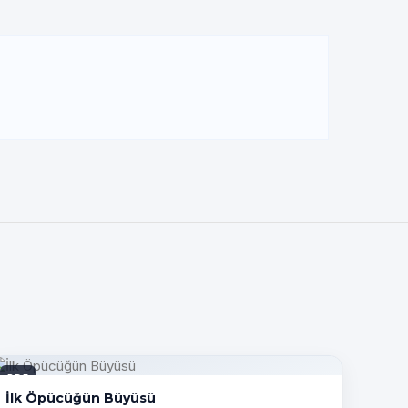
PDF
İlk Öpücüğün Büyüsü