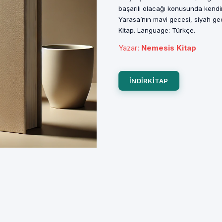
başarılı olacağı konusunda kend
Yarasa’nın mavi gecesi, siyah ge
Kitap. Language: Türkçe.
Yazar
:
Nemesis Kitap
INDIRKITAP