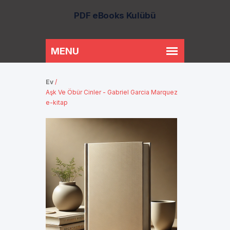
PDF eBooks Kulübü
Ev
/
Aşk Ve Öbür Cinler - Gabriel Garcia Marquez
e-kitap