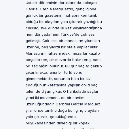
Ustalık döneminin doruklarında dolaşan
Gabriel Garcia Marquez'in, gençliğinde,
günlük bir gazetenin muhabririken tanık
olduğu bir olaydan yola çıkarak yazdığı bu
classic, 194 yılında ilk kez yayımlandığında
hem dünyada hem Türkiye'de çok ses
getimişti. Çok eski bir manastırın yıkıntıları
üzerine, beş yıldızlı bir otele yapılacaktır.
Manastırın mahzenindeki mezarlar kazılıp
boşaltılırken, bir mezarda bakır rengi canlı
bir saç yığını bulunur. Bu gür saçlar çekilip
çıkarılmakta, ama bir türlü sonu
glememektedir, sonunda hala bir kız
çocuğunun kafatasına yapışık child saç
teleri de dışarı çıkar. O harikulade saçlar
yirmi iki movement, on bir santim
uzunluğundadır. Garbriel Garcia Marquez ,
yılar önce tanık olduğu bu ilginç olaydan
yola çıkarak, çocukluğunda
büyükanesinden dinlediği bir köpek