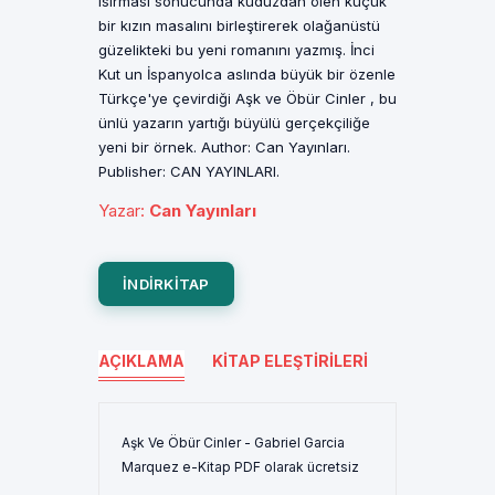
ısırması sonucunda kuduzdan ölen küçük
bir kızın masalını birleştirerek olağanüstü
güzelikteki bu yeni romanını yazmış. İnci
Kut un İspanyolca aslında büyük bir özenle
Türkçe'ye çevirdiği Aşk ve Öbür Cinler , bu
ünlü yazarın yartığı büyülü gerçekçiliğe
yeni bir örnek. Author: Can Yayınları.
Publisher: CAN YAYINLARI.
Yazar
:
Can Yayınları
INDIRKITAP
AÇIKLAMA
KITAP ELEŞTIRILERI
Aşk Ve Öbür Cinler - Gabriel Garcia
Marquez e-Kitap PDF olarak ücretsiz