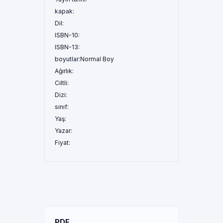
kapak:
Dil:
ISBN-10:
ISBN-13:
boyutlar:
Normal Boy
Ağırlık:
Ciltli:
Dizi:
sınıf:
Yaş:
Yazar:
Fiyat:
PDF