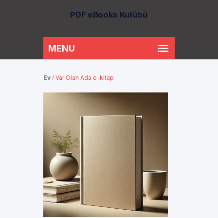
PDF eBooks Kulübü
Ev
/
Var Olan Ada e-kitap