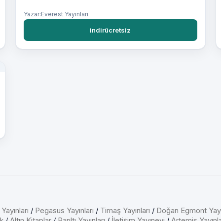
Yazar:Everest Yayınları
indirücretsiz
 Yayınları
/
Pegasus Yayınları
/
Timaş Yayınları
/
Doğan Egmont Yayı
k
/
Altın Kitaplar
/
Parıltı Yayınları
/
İletişim Yayınevi
/
Artemis Yayınla