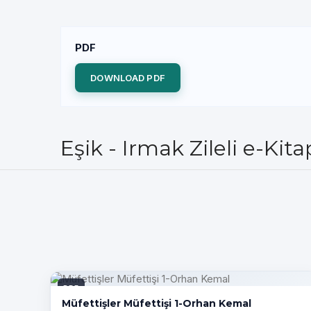
PDF
DOWNLOAD PDF
Eşik - Irmak Zileli e-Kit
PDF
Müfettişler Müfettişi 1-Orhan Kemal