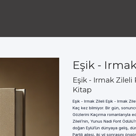
Eşik - Irmak
Eşik - Irmak Zilel
Kitap
Eşik - Irmak Zileli Eşik - Irmak Zile
Kaç kez bilmiyor. Bir gün, sonunc
Gözlerini Kaçırma romanlarıyla ed
Zileli’nin, Yunus Nadi Font Ödülü’n
doğan Eylül’ün dünyaya geliş, dün
Partili ailesi, iki yıl sonrasını ön