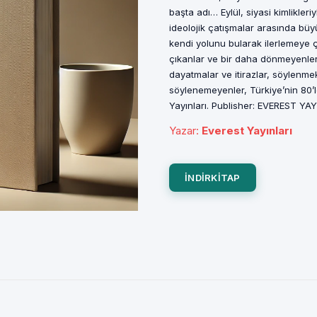
başta adı… Eylül, siyasi kimlikleri
ideolojik çatışmalar arasında büy
kendi yolunu bularak ilerlemeye ç
çıkanlar ve bir daha dönmeyenler, 
dayatmalar ve itirazlar, söylenmek
söylenemeyenler, Türkiye’nin 80’l
Yayınları. Publisher: EVEREST YAY
Yazar
:
Everest Yayınları
INDIRKITAP