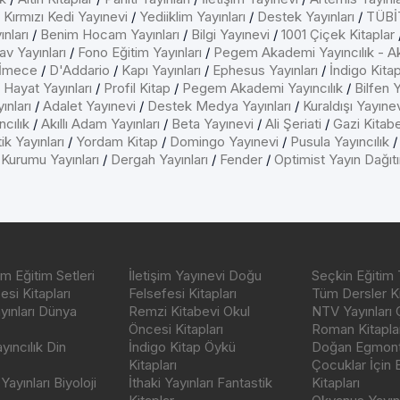
/
Kırmızı Kedi Yayınevi
/
Yediiklim Yayınları
/
Destek Yayınları
/
TÜBİT
nları
/
Benim Hocam Yayınları
/
Bilgi Yayınevi
/
1001 Çiçek Kitaplar
av Yayınları
/
Fono Eğitim Yayınları
/
Pegem Akademi Yayıncılık - A
İmece
/
D'Addario
/
Kapı Yayınları
/
Ephesus Yayınları
/
İndigo Kita
/
Hayat Yayınları
/
Profil Kitap
/
Pegem Akademi Yayıncılık
/
Bilfen Y
ınları
/
Adalet Yayınevi
/
Destek Medya Yayınları
/
Kuraldışı Yayıne
cılık
/
Akıllı Adam Yayınları
/
Beta Yayınevi
/
Ali Şeriati
/
Gazi Kitab
ik Yayınları
/
Yordam Kitap
/
Domingo Yayınevi
/
Pusula Yayıncılık
 Kurumu Yayınları
/
Dergah Yayınları
/
Fender
/
Optimist Yayın Dağıt
m Eğitim Setleri
İletişim Yayınevi Doğu
Seçkin Eğitim 
si Kitapları
Felsefesi Kitapları
Tüm Dersler Ki
ayınları Dünya
Remzi Kitabevi Okul
NTV Yayınları 
Öncesi Kitapları
Roman Kitaplar
ıncılık Din
İndigo Kitap Öykü
Doğan Egmont 
Kitapları
Çocuklar İçin
ayınları Biyoloji
İthaki Yayınları Fantastik
Kitapları