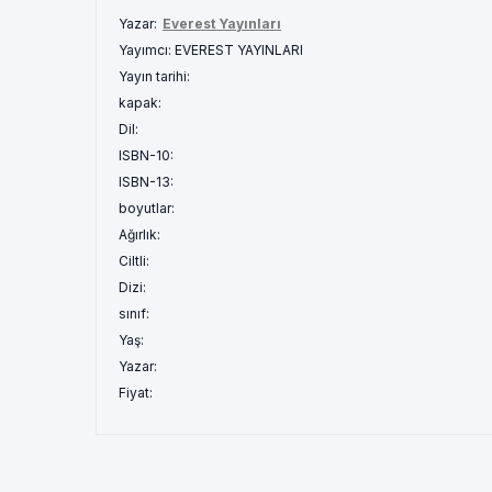
Yazar:
Everest Yayınları
Yayımcı:
EVEREST YAYINLARI
Yayın tarihi:
kapak:
Dil:
ISBN-10:
ISBN-13:
boyutlar:
Ağırlık:
Ciltli:
Dizi:
sınıf:
Yaş:
Yazar:
Fiyat: