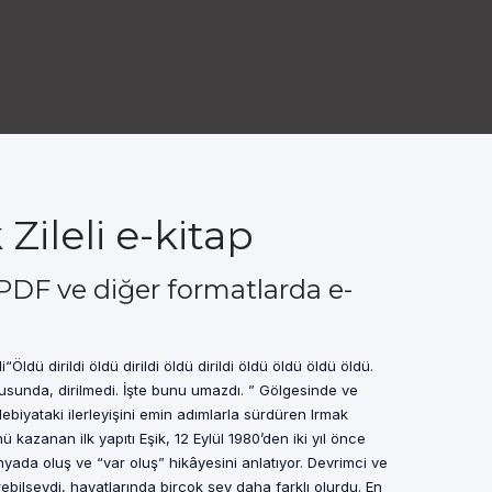
 Zileli e-kitap
i PDF ve diğer formatlarda e-
li“Öldü dirildi öldü dirildi öldü dirildi öldü öldü öldü öldü.
usunda, dirilmedi. İşte bunu umazdı. ” Gölgesinde ve
ebiyataki ilerleyişini emin adımlarla sürdüren Irmak
ü kazanan ilk yapıtı Eşik, 12 Eylül 1980’den iki yıl önce
yada oluş ve “var oluş” hikâyesini anlatıyor. Devrimci ve
görebilseydi, hayatlarında birçok şey daha farklı olurdu. En