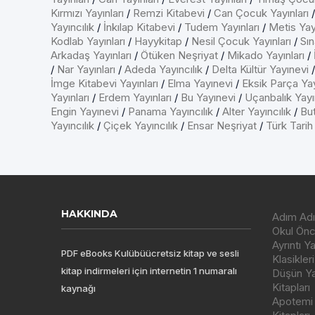
Kırmızı Yayınları
/
Remzi Kitabevi
/
Can Çocuk Yayınları
Yayıncılık
/
İnkılap Kitabevi
/
Tudem Yayınları
/
Metis Yayı
Kodlab Yayınları
/
Hayykitap
/
Nesil Çocuk Yayınları
/
Sın
Arkadaş Yayınları
/
Ötüken Neşriyat
/
Mikado Yayınları
/
/
Nar Yayınları
/
Adeda Yayıncılık
/
Delta Kültür Yayınevi
İmge Kitabevi Yayınları
/
Elma Yayınevi
/
Eksik Parça Yay
Yayınları
/
Erdem Yayınları
/
Bu Yayınevi
/
Uçanbalık Yayın
Engin Yayınevi
/
Panama Yayıncılık
/
Alter Yayıncılık
/
But
Yayıncılık
/
Çiçek Yayıncılık
/
Ensar Neşriyat
/
Türk Tarih
HAKKINDA
Adım Adı
Okul Önce
Ayrıntı Y
PDF eBooks Kulübüücretsiz kitap ve sesli
Klasikleri
kitap indirmeleri için internetin 1 numaralı
Düşün Yay
Kitapları
kaynağı
Apotemi Y