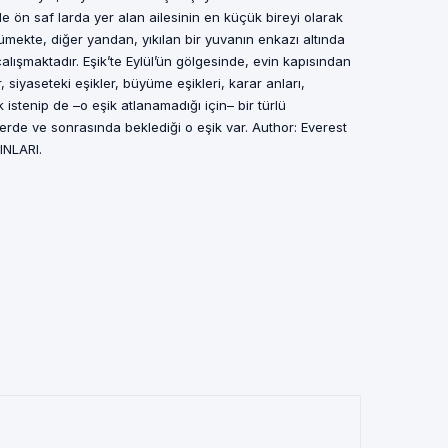
yle ön saf larda yer alan ailesinin en küçük bireyi olarak
ümekte, diğer yandan, yıkılan bir yuvanın enkazı altında
alışmaktadır. Eşik’te Eylül’ün gölgesinde, evin kapısından
siyaseteki eşikler, büyüme eşikleri, karar anları,
 istenip de –o eşik atlanamadığı için– bir türlü
erde ve sonrasında beklediği o eşik var. Author: Everest
INLARI.