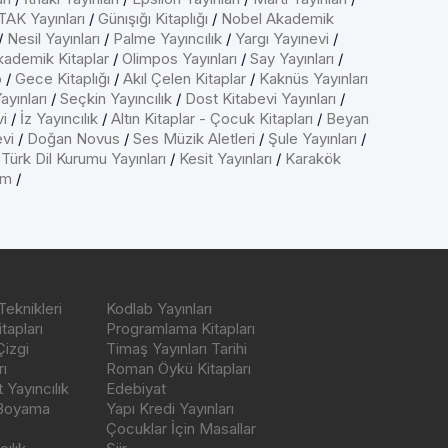
AK Yayınları
/
Günışığı Kitaplığı
/
Nobel Akademik
/
Nesil Yayınları
/
Palme Yayıncılık
/
Yargı Yayınevi
/
kademik Kitaplar
/
Olimpos Yayınları
/
Say Yayınları
/
p
/
Gece Kitaplığı
/
Akıl Çelen Kitaplar
/
Kaknüs Yayınları
ayınları
/
Seçkin Yayıncılık
/
Dost Kitabevi Yayınları
/
vi
/
İz Yayıncılık
/
Altın Kitaplar - Çocuk Kitapları
/
Beyan
evi
/
Doğan Novus
/
Ses Müzik Aletleri
/
Şule Yayınları
/
/
Türk Dil Kurumu Yayınları
/
Kesit Yayınları
/
Karakök
ım
/
Teknikleri
Kodlab Yayınları
tapları
Programlama Kitapları
Çizgi
Timaş Yayınları Tarihi
ı
Roman Öykü Kitapları
Yayıncılık
Edebiyat
 Boyama
Yapı Kredi Yayınları
Çocuklar İçin Masallar