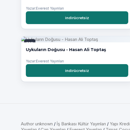
Yazar:Everest Yayınları
indirücretsiz
PDF
Uykuların Doğusu - Hasan Ali Toptaş
Yazar:Everest Yayınları
indirücretsiz
Author unknown
/
İş Bankası Kültür Yayınları
/
Yapı Kredi
Yayınları
/
Can Yayınları
/
Everest Yayınları
/
Timaş Çocu