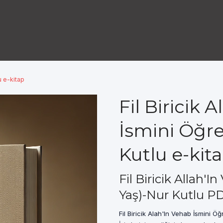
u e-kitap
Fil Biricik 
İsmini Öğre
Kutlu e-kit
Fil Biricik Allah'
Yaş)-Nur Kutlu PD
Fil Biricik Alah'In Vehab İsmini Ö