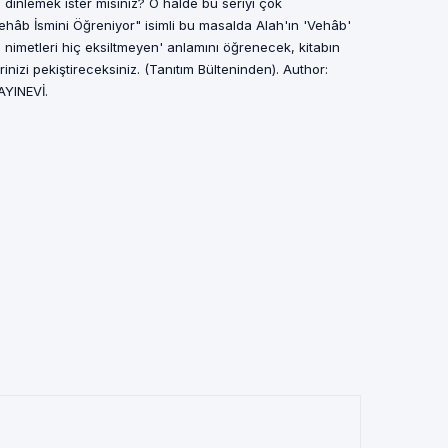
 dinlemek ister misiniz? O halde bu seriyi çok
 Vehâb İsmini Öğreniyor" isimli bu masalda Alah'ın 'Vehâb'
n, nimetleri hiç eksiltmeyen' anlamını öğrenecek, kitabın
inizi pekiştireceksiniz. (Tanıtım Bülteninden). Author:
AYINEVİ.