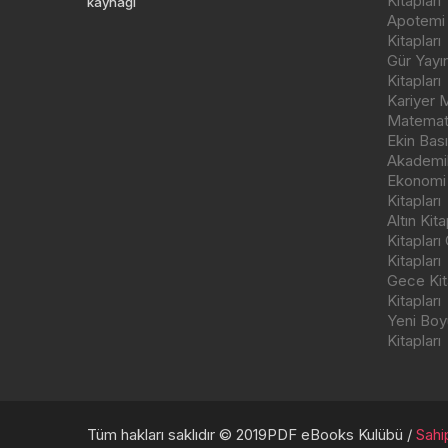
Kitapları
kaynağı
Apotemi Y
Kitapları
Gür Yayı
Kitapları
Kariyer M
Matemati
Ekin Bas
Akademik
Ekonomi
Kitapları
Altın Kit
Kitapları
Kitapları
Gece Kita
Kitapları
Yeni Boyu
Kitapları
Tüm hakları saklıdır © 2019PDF eBooks Kulübü /
Sahip