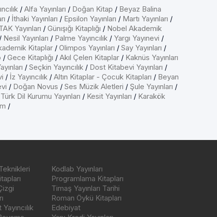
ncılık
/
Alfa Yayınları
/
Doğan Kitap
/
Beyaz Balina
rı
/
İthaki Yayınları
/
Epsilon Yayınları
/
Martı Yayınları
/
AK Yayınları
/
Günışığı Kitaplığı
/
Nobel Akademik
/
Nesil Yayınları
/
Palme Yayıncılık
/
Yargı Yayınevi
/
kademik Kitaplar
/
Olimpos Yayınları
/
Say Yayınları
/
p
/
Gece Kitaplığı
/
Akıl Çelen Kitaplar
/
Kaknüs Yayınları
ayınları
/
Seçkin Yayıncılık
/
Dost Kitabevi Yayınları
/
vi
/
İz Yayıncılık
/
Altın Kitaplar - Çocuk Kitapları
/
Beyan
evi
/
Doğan Novus
/
Ses Müzik Aletleri
/
Şule Yayınları
/
/
Türk Dil Kurumu Yayınları
/
Kesit Yayınları
/
Karakök
ım
/
Teknikleri
Kodlab Yayınları
tapları
Programlama Kitapları
Çizgi
Timaş Yayınları Tarihi
ı
Roman Öykü Kitapları
Yayıncılık
Edebiyat