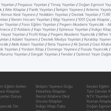
 Yayınları
/
Pegasus Yayınları
/
Timaş Yayınları
/
Doğan Egmont Yayı
k
/
Altın Kitaplar
/
Parıltı Yayınları
/
İletişim Yayınevi
/
Artemis Yayınla
/
Kırmızı Kedi Yayınevi
/
Yediiklim Yayınları
/
Destek Yayınları
/
TÜBİT
nları
/
Benim Hocam Yayınları
/
Bilgi Yayınevi
/
1001 Çiçek Kitaplar
av Yayınları
/
Fono Eğitim Yayınları
/
Pegem Akademi Yayıncılık - A
İmece
/
D'Addario
/
Kapı Yayınları
/
Ephesus Yayınları
/
İndigo Kita
/
Hayat Yayınları
/
Profil Kitap
/
Pegem Akademi Yayıncılık
/
Bilfen Y
ınları
/
Adalet Yayınevi
/
Destek Medya Yayınları
/
Kuraldışı Yayıne
cılık
/
Akıllı Adam Yayınları
/
Beta Yayınevi
/
Ali Şeriati
/
Gazi Kitab
ik Yayınları
/
Yordam Kitap
/
Domingo Yayınevi
/
Pusula Yayıncılık
 Kurumu Yayınları
/
Dergah Yayınları
/
Fender
/
Optimist Yayın Dağıt
m Eğitim Setleri
İletişim Yayınevi Doğu
Seçkin Eğitim 
si Kitapları
Felsefesi Kitapları
Tüm Dersler Ki
ayınları Dünya
Remzi Kitabevi Okul
NTV Yayınları 
Öncesi Kitapları
Roman Kitaplar
ıncılık Din
İndigo Kitap Öykü
Doğan Egmont 