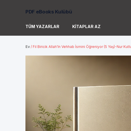
PDF eBooks Kulübü
TÜM YAZARLAR
KITAPLAR AZ
Ev
/
Fil Biricik Allah'In Vehhab İsmini Öğreniyor (5 Yaş)-Nur Kutl