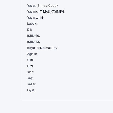
Yazar:
Timaş Çocuk
Yayımcı:
TİMAŞ YAYINEVİ
Yayın tarihi:
kapak:
Dil:
ISBN-10:
ISBN-13:
boyutlar:
Normal Boy
Ağırlık:
Ciltli:
Dizi:
sınıf:
Yaş:
Yazar:
Fiyat: