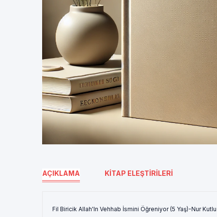
AÇIKLAMA
KITAP ELEŞTIRILERI
Fil Biricik Allah'In Vehhab İsmini Öğreniyor (5 Yaş)-Nur Kut