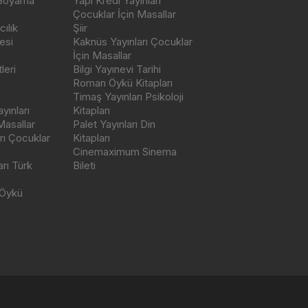
 Boyama
Yapı Kredi Yayınları
Çocuklar İçin Masallar
ılık
Şiir
esi
Kaknüs Yayınları Çocuklar
İçin Masallar
leri
Bilgi Yayınevi Tarihi
Roman Öykü Kitapları
Timaş Yayınları Psikoloji
yınları
Kitapları
Masallar
Palet Yayınları Din
rı Çocuklar
Kitapları
Cinemaximum Sinema
arı Türk
Bileti
 Öykü