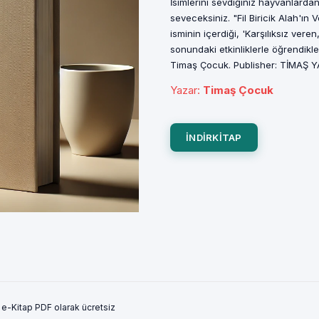
İsimlerini sevdiğiniz hayvanlardan
seveceksiniz. "Fil Biricik Alah'ın
isminin içerdiği, 'Karşılıksız vere
sonundaki etkinliklerle öğrendikler
Timaş Çocuk. Publisher: TİMAŞ Y
Yazar
:
Timaş Çocuk
INDIRKITAP
lu e-Kitap PDF olarak ücretsiz