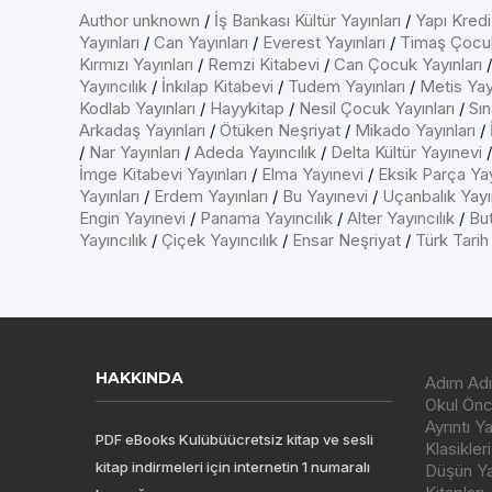
Author unknown
/
İş Bankası Kültür Yayınları
/
Yapı Kredi
Yayınları
/
Can Yayınları
/
Everest Yayınları
/
Timaş Çocu
Kırmızı Yayınları
/
Remzi Kitabevi
/
Can Çocuk Yayınları
Yayıncılık
/
İnkılap Kitabevi
/
Tudem Yayınları
/
Metis Yayı
Kodlab Yayınları
/
Hayykitap
/
Nesil Çocuk Yayınları
/
Sın
Arkadaş Yayınları
/
Ötüken Neşriyat
/
Mikado Yayınları
/
/
Nar Yayınları
/
Adeda Yayıncılık
/
Delta Kültür Yayınevi
İmge Kitabevi Yayınları
/
Elma Yayınevi
/
Eksik Parça Yay
Yayınları
/
Erdem Yayınları
/
Bu Yayınevi
/
Uçanbalık Yayın
Engin Yayınevi
/
Panama Yayıncılık
/
Alter Yayıncılık
/
But
Yayıncılık
/
Çiçek Yayıncılık
/
Ensar Neşriyat
/
Türk Tarih
HAKKINDA
Adım Adı
Okul Önce
Ayrıntı Y
PDF eBooks Kulübüücretsiz kitap ve sesli
Klasikleri
kitap indirmeleri için internetin 1 numaralı
Düşün Yay