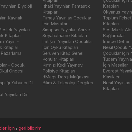
Kitapları
Çocuklar İçin
ayınları Biyoloji
İthaki Yayınları Fantastik
Kitapları
Kitaplar
Okyanus Yayınc
nları Kaynak
Timaş Yayınları Çocuklar
Toplum Felsef
İçin Masallar
Kitapları
eslek Yayınları
Sinopsis Yayınları Anı ve
Ses Müzik Alet
k Kitapları
Seyahatname Kitapları
Bağlamalar
ım Yayın -
İletişim Yayınları Çocuklar
İmece Defler
 Kitaplar
İçin Öykü Kitapları
Nesil Çocuk Ya
 Pazarlama
Serüven Kitap Genel
Çocuklar İçin 
Konular Kitapları
Tudem Yayınla
aplar - Çocuk
Kırmızı Kedi Yayınevi
İçin Masallar
 Okul Öncesi
Polisiye Kitapları
Everest Yayınl
dMags Dergi Mağazası
Klasikleri
plığı Yabancı Dil
Bilim & Teknoloji Dergileri
Nesil Yayınları
Kitapları
t Yayınları Din
ler İçin
/
geri bildirim