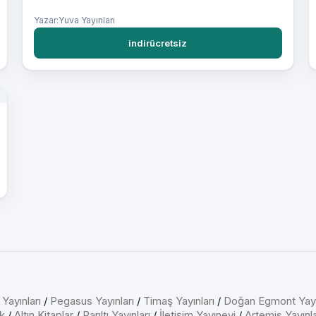
Yazar:Yuva Yayınları
indirücretsiz
 Yayınları
/
Pegasus Yayınları
/
Timaş Yayınları
/
Doğan Egmont Yayı
k
/
Altın Kitaplar
/
Parıltı Yayınları
/
İletişim Yayınevi
/
Artemis Yayınla