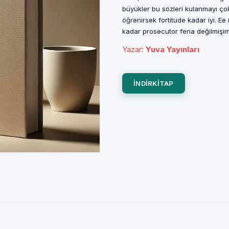
büyükler bu sözleri kulanmayı ç
öğrenirsek fortitude kadar iyi. E
kadar prosecutor fena değilmişim 
Yazar
:
Yuva Yayınları
INDIRKITAP