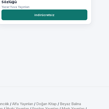
Sözlüğü
Yazar:Yuva Yayınları
indirücretsiz
ncılık
/
Alfa Yayınları
/
Doğan Kitap
/
Beyaz Balina
rı
/
İthaki Yayınları
/
Epsilon Yayınları
/
Martı Yayınları
/