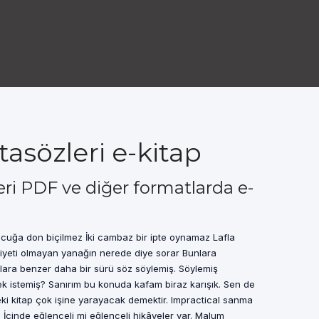
asözleri e-kitap
ri PDF ve diğer formatlarda e-
cuğa don biçilmez İki cambaz bir ipte oynamaz Lafla
yeti olmayan yanağın nerede diye sorar Bunlara
nlara benzer daha bir sürü söz söylemiş. Söylemiş
istemiş? Sanırım bu konuda kafam biraz karışık. Sen de
i kitap çok işine yarayacak demektir. Impractical sanma
ü. İçinde eğlenceli mi eğlenceli hikâyeler var. Malum