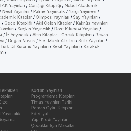
AK Yayınları
/
Günışığı Kitaplığı
/
Nobel Akademik
/
Nesil Yayınları
/
Palme Yayıncılık
/
Yargı Yayınevi
/
kademik Kitaplar
/
Olimpos Yayınları
/
Say Yayınları
/
p
/
Gece Kitaplığı
/
Akıl Çelen Kitaplar
/
Kaknüs Yayınları
ayınları
/
Seçkin Yayıncılık
/
Dost Kitabevi Yayınları
/
vi
/
İz Yayıncılık
/
Altın Kitaplar - Çocuk Kitapları
/
Beyan
evi
/
Doğan Novus
/
Ses Müzik Aletleri
/
Şule Yayınları
/
/
Türk Dil Kurumu Yayınları
/
Kesit Yayınları
/
Karakök
ım
/
Teknikleri
Kodlab Yayınları
tapları
Programlama Kitapları
Çizgi
Timaş Yayınları Tarihi
ı
Roman Öykü Kitapları
Yayıncılık
Edebiyat
 Boyama
Yapı Kredi Yayınları
Çocuklar İçin Masallar