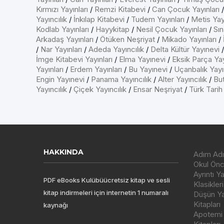
Kırmızı Yayınları
/
Remzi Kitabevi
/
Can Çocuk Yayınları
Yayıncılık
/
İnkılap Kitabevi
/
Tudem Yayınları
/
Metis Yayı
Kodlab Yayınları
/
Hayykitap
/
Nesil Çocuk Yayınları
/
Sın
Arkadaş Yayınları
/
Ötüken Neşriyat
/
Mikado Yayınları
/
/
Nar Yayınları
/
Adeda Yayıncılık
/
Delta Kültür Yayınevi
İmge Kitabevi Yayınları
/
Elma Yayınevi
/
Eksik Parça Yay
Yayınları
/
Erdem Yayınları
/
Bu Yayınevi
/
Uçanbalık Yayın
Engin Yayınevi
/
Panama Yayıncılık
/
Alter Yayıncılık
/
But
Yayıncılık
/
Çiçek Yayıncılık
/
Ensar Neşriyat
/
Türk Tarih
HAKKINDA
Adım Adı
Okul Önce
Ayrıntı Y
PDF eBooks Kulübüücretsiz kitap ve sesli
Klasikleri
kitap indirmeleri için internetin 1 numaralı
Düşün Yay
Kitapları
kaynağı
Apotemi Y