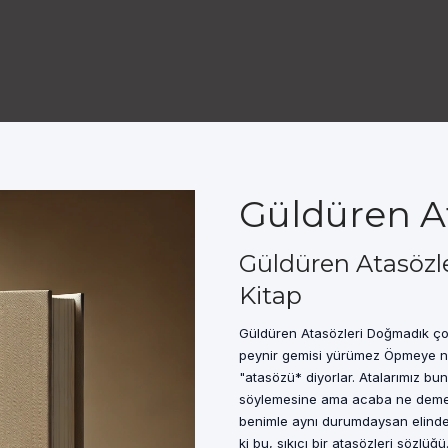
Güldüren At
Güldüren Atasözle
Kitap
Güldüren Atasözleri Doğmadık ço
peynir gemisi yürümez Öpmeye ni
"atasözü* diyorlar. Atalarımız bu
söylemesine ama acaba ne demek 
benimle aynı durumdaysan elindek
ki bu, sıkıcı bir atasözleri sözlüğ