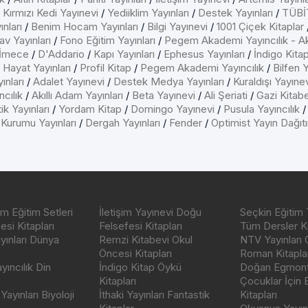
/
Kırmızı Kedi Yayınevi
/
Yediiklim Yayınları
/
Destek Yayınları
/
TÜBİT
nları
/
Benim Hocam Yayınları
/
Bilgi Yayınevi
/
1001 Çiçek Kitaplar
av Yayınları
/
Fono Eğitim Yayınları
/
Pegem Akademi Yayıncılık - A
İmece
/
D'Addario
/
Kapı Yayınları
/
Ephesus Yayınları
/
İndigo Kita
/
Hayat Yayınları
/
Profil Kitap
/
Pegem Akademi Yayıncılık
/
Bilfen Y
ınları
/
Adalet Yayınevi
/
Destek Medya Yayınları
/
Kuraldışı Yayıne
cılık
/
Akıllı Adam Yayınları
/
Beta Yayınevi
/
Ali Şeriati
/
Gazi Kitab
ik Yayınları
/
Yordam Kitap
/
Domingo Yayınevi
/
Pusula Yayıncılık
 Kurumu Yayınları
/
Dergah Yayınları
/
Fender
/
Optimist Yayın Dağıt
m Eğitim Setleri
İletişim Yayınevi Doğu
Seçkin Eğitim 
si Kitapları
Felsefesi Kitapları
Tüm Dersler Ki
ayınları Dünya
Remzi Kitabevi Okul
NTV Yayınları 
Öncesi Kitapları
Roman Kitaplar
ıncılık Din
İndigo Kitap Öykü
Doğan Egmont 
Kitapları
Çocuklar İçin
ayınları Biyoloji
İthaki Yayınları Fantastik
Kitapları