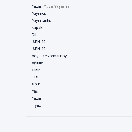
Yazar:
Yuva Yayınları
Yayımcı:
Yayın tarihi:
kapak:
Dil:
ISBN-10:
ISBN-13:
boyutlar:
Normal Boy
Ağırlık:
Ciltli:
Dizi:
sınıf:
Yaş:
Yazar:
Fiyat: