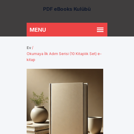
PDF eBooks Kulübü
Ev
/
Okumaya İlk Adım Serisi (10 Kitaplık Set) e-
kitap