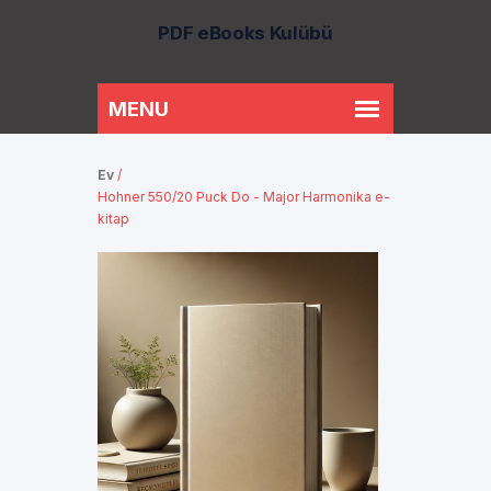
PDF eBooks Kulübü
Ev
/
Hohner 550/20 Puck Do - Major Harmonika e-
kitap