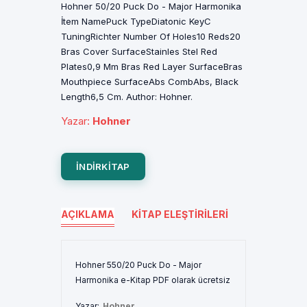
Hohner 50/20 Puck Do - Major Harmonika
İtem NamePuck TypeDiatonic KeyC
TuningRichter Number Of Holes10 Reds20
Bras Cover SurfaceStainles Stel Red
Plates0,9 Mm Bras Red Layer SurfaceBras
Mouthpiece SurfaceAbs CombAbs, Black
Length6,5 Cm. Author: Hohner.
Yazar
:
Hohner
INDIRKITAP
AÇIKLAMA
KITAP ELEŞTIRILERI
Hohner 550/20 Puck Do - Major
Harmonika e-Kitap PDF olarak ücretsiz
Yazar:
Hohner