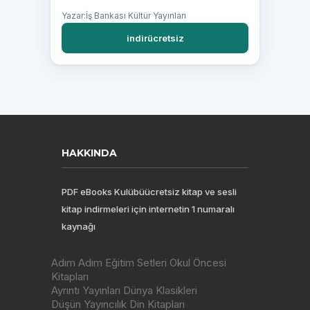
Yazar:İş Bankası Kültür Yayınları
indirücretsiz
HAKKINDA
PDF eBooks Kulübüücretsiz kitap ve sesli
kitap indirmeleri için internetin 1 numaralı
kaynağı
Adım Adım Eğitim Setleri Okul Öncesi
Kitapları
Ayrıntı Yayınları Dünya Klasikleri
Düşün Yayıncılık Din Kitapları