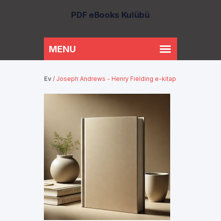
PDF eBooks Kulübü
Ev
/
Joseph Andrews - Henry Fielding e-kitap