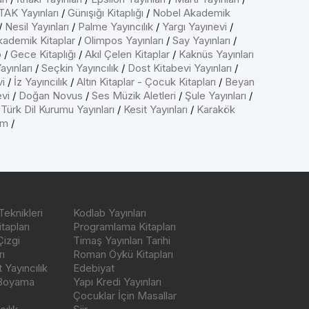
AK Yayınları
/
Günışığı Kitaplığı
/
Nobel Akademik
/
Nesil Yayınları
/
Palme Yayıncılık
/
Yargı Yayınevi
/
kademik Kitaplar
/
Olimpos Yayınları
/
Say Yayınları
/
p
/
Gece Kitaplığı
/
Akıl Çelen Kitaplar
/
Kaknüs Yayınları
ayınları
/
Seçkin Yayıncılık
/
Dost Kitabevi Yayınları
/
vi
/
İz Yayıncılık
/
Altın Kitaplar - Çocuk Kitapları
/
Beyan
evi
/
Doğan Novus
/
Ses Müzik Aletleri
/
Şule Yayınları
/
/
Türk Dil Kurumu Yayınları
/
Kesit Yayınları
/
Karakök
ım
/
Teknikleri
Kodlab Yayınları
tapları
Programlama Kitapları
Çizgi
Timaş Yayınları Tarihi
ı
Roman Öykü Kitapları
Yayıncılık
Edebiyat
 Boyama
Yapı Kredi Yayınları
Çocuklar İçin Masallar