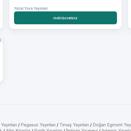
Yazar:Yuva Yayınları
indirücretsiz
 Yayınları
/
Pegasus Yayınları
/
Timaş Yayınları
/
Doğan Egmont Yayı
k
/
Altın Kitaplar
/
Parıltı Yayınları
/
İletişim Yayınevi
/
Artemis Yayınla