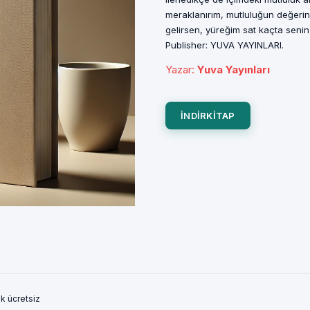
meraklanırım, mutluluğun değerin
gelirsen, yüreğim sat kaçta senin 
Publisher: YUVA YAYINLARI.
Yazar
:
Yuva Yayınları
INDIRKITAP
k ücretsiz