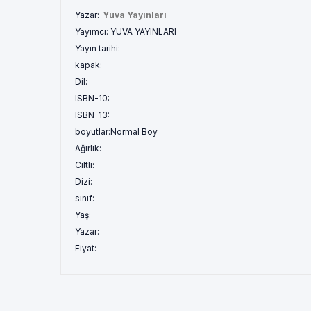
Yazar:
Yuva Yayınları
Yayımcı:
YUVA YAYINLARI
Yayın tarihi:
kapak:
Dil:
ISBN-10:
ISBN-13:
boyutlar:
Normal Boy
Ağırlık:
Ciltli:
Dizi:
sınıf:
Yaş:
Yazar:
Fiyat: