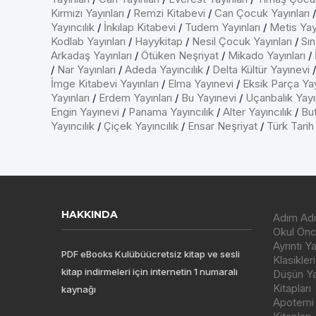
Kırmızı Yayınları
/
Remzi Kitabevi
/
Can Çocuk Yayınları
Yayıncılık
/
İnkılap Kitabevi
/
Tudem Yayınları
/
Metis Yayı
Kodlab Yayınları
/
Hayykitap
/
Nesil Çocuk Yayınları
/
Sın
Arkadaş Yayınları
/
Ötüken Neşriyat
/
Mikado Yayınları
/
/
Nar Yayınları
/
Adeda Yayıncılık
/
Delta Kültür Yayınevi
İmge Kitabevi Yayınları
/
Elma Yayınevi
/
Eksik Parça Yay
Yayınları
/
Erdem Yayınları
/
Bu Yayınevi
/
Uçanbalık Yayın
Engin Yayınevi
/
Panama Yayıncılık
/
Alter Yayıncılık
/
But
Yayıncılık
/
Çiçek Yayıncılık
/
Ensar Neşriyat
/
Türk Tarih
HAKKINDA
Adım Adı
Okul Önce
Ayrıntı Y
PDF eBooks Kulübüücretsiz kitap ve sesli
Klasikleri
kitap indirmeleri için internetin 1 numaralı
Düşün Yay
Kitapları
kaynağı
Apotemi Y