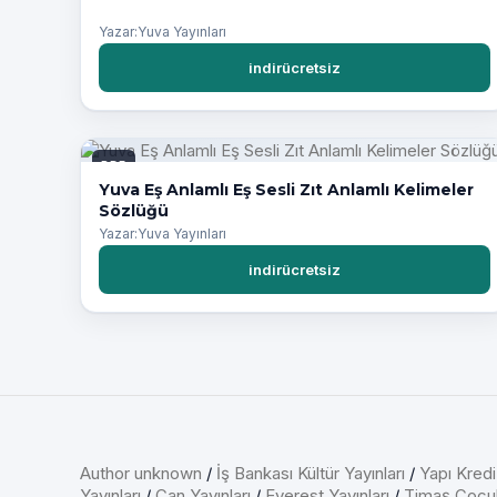
Yazar:Yuva Yayınları
indirücretsiz
PDF
Yuva Eş Anlamlı Eş Sesli Zıt Anlamlı Kelimeler
Sözlüğü
Yazar:Yuva Yayınları
indirücretsiz
Author unknown
/
İş Bankası Kültür Yayınları
/
Yapı Kredi
Yayınları
/
Can Yayınları
/
Everest Yayınları
/
Timaş Çocu