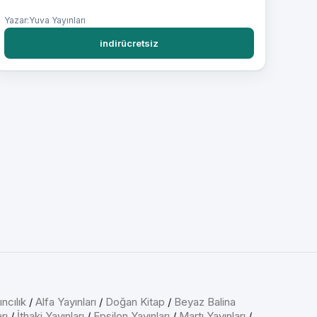
Yazar:Yuva Yayınları
indirücretsiz
ncılık
/
Alfa Yayınları
/
Doğan Kitap
/
Beyaz Balina
rı
/
İthaki Yayınları
/
Epsilon Yayınları
/
Martı Yayınları
/