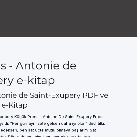
s - Antonie de
ry e-kitap
tonie de Saint-Exupery PDF ve
 e-Kitap
xupery Küçük Prens - Antoine De Saint-Exupery Ertesi
i. “Her gün aynı sate gelsen daha iyi olur,” dedi tilki.
leceksen, ben sat üçte mutlu olmaya başlarım. Sat
tar. Dört oldu mu içim kıpır kıpır olur ve ufaktan