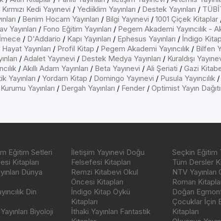
/
Kırmızı Kedi Yayınevi
/
Yediiklim Yayınları
/
Destek Yayınları
/
TÜBİT
nları
/
Benim Hocam Yayınları
/
Bilgi Yayınevi
/
1001 Çiçek Kitaplar
av Yayınları
/
Fono Eğitim Yayınları
/
Pegem Akademi Yayıncılık - A
İmece
/
D'Addario
/
Kapı Yayınları
/
Ephesus Yayınları
/
İndigo Kita
/
Hayat Yayınları
/
Profil Kitap
/
Pegem Akademi Yayıncılık
/
Bilfen Y
ınları
/
Adalet Yayınevi
/
Destek Medya Yayınları
/
Kuraldışı Yayıne
cılık
/
Akıllı Adam Yayınları
/
Beta Yayınevi
/
Ali Şeriati
/
Gazi Kitab
ik Yayınları
/
Yordam Kitap
/
Domingo Yayınevi
/
Pusula Yayıncılık
 Kurumu Yayınları
/
Dergah Yayınları
/
Fender
/
Optimist Yayın Dağıt
m Eğitim Setleri
İletişim Yayınevi Doğu
Seçkin Eğitim 
si Kitapları
Felsefesi Kitapları
Tüm Dersler Ki
ayınları Dünya
Remzi Kitabevi Okul
NTV Yayınları 
Öncesi Kitapları
Roman Kitaplar
ıncılık Din
İndigo Kitap Öykü
Doğan Egmont 
Kitapları
Çocuklar İçin
ayınları Biyoloji
İthaki Yayınları Fantastik
Kitapları