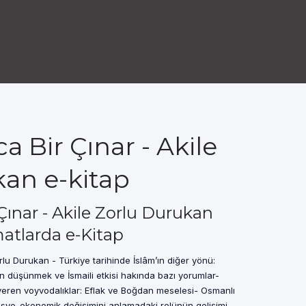
a Bir Çınar - Akile
an e-kitap
Çınar - Akile Zorlu Durukan
atlarda e-Kitap
rlu Durukan - Türkiye tarihinde İslâm’ın diğer yönü:
n düşünmek ve İsmaili etkisi hakında bazı yorumlar-
veren voyvodalıklar: Eflak ve Boğdan meselesi- Osmanlı
syo-ekonomik değişimini anlamadaki rolünün gelişimi