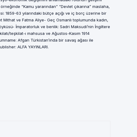
ı örneğinde “Kamu yararından” “Devlet çıkarına” maslaha,
i: 1859-63 yılarındaki bütçe açığı ve iç borç üzerine bir
et Mithat ve Fatma Aliye- Geç Osmanlı toplumunda kadın,
 öyküsü- İmparatorluk ve benlik: Sadri Maksudi’nin İngiltere
şkilatı/teşkilat-ı mahsusa ve Ağustos-Kasım 1914
stumname: Afgan Türkistan’ında bir savaş ağası ile
Publisher: ALFA YAYINLARI.