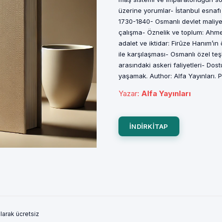
üzerine yorumlar- İstanbul esnaf
1730-1840- Osmanlı devlet maliyes
çalışma- Öznelik ve toplum: Ahm
adalet ve iktidar: Firûze Hanım’ın
ile karşılaşması- Osmanlı özel te
arasındaki askeri faliyetleri- Do
yaşamak. Author: Alfa Yayınları. 
Yazar
:
Alfa Yayınları
INDIRKITAP
larak ücretsiz