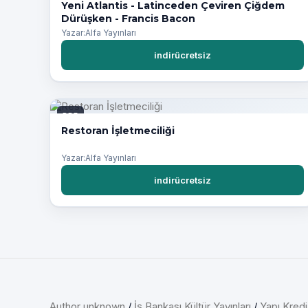
Yeni Atlantis - Latinceden Çeviren Çiğdem
Dürüşken - Francis Bacon
Yazar:Alfa Yayınları
indirücretsiz
PDF
Restoran İşletmeciliği
Yazar:Alfa Yayınları
indirücretsiz
Author unknown
/
İş Bankası Kültür Yayınları
/
Yapı Kredi