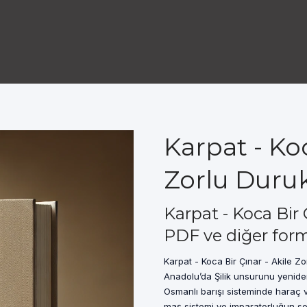
Karpat - Koc
Zorlu Duruk
Karpat - Koca Bir 
PDF ve diğer form
Karpat - Koca Bir Çınar - Akile Zo
Anadolu’da Şilik unsurunu yenide
Osmanlı barışı sisteminde haraç 
maş sistemi ve imparatorluğun so