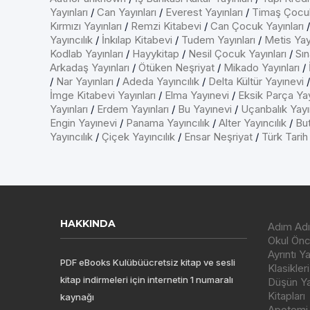
Yayınları
/
Can Yayınları
/
Everest Yayınları
/
Timaş Çocu
Kırmızı Yayınları
/
Remzi Kitabevi
/
Can Çocuk Yayınları
Yayıncılık
/
İnkılap Kitabevi
/
Tudem Yayınları
/
Metis Yayı
Kodlab Yayınları
/
Hayykitap
/
Nesil Çocuk Yayınları
/
Sın
Arkadaş Yayınları
/
Ötüken Neşriyat
/
Mikado Yayınları
/
/
Nar Yayınları
/
Adeda Yayıncılık
/
Delta Kültür Yayınevi
İmge Kitabevi Yayınları
/
Elma Yayınevi
/
Eksik Parça Yay
Yayınları
/
Erdem Yayınları
/
Bu Yayınevi
/
Uçanbalık Yayın
Engin Yayınevi
/
Panama Yayıncılık
/
Alter Yayıncılık
/
But
Yayıncılık
/
Çiçek Yayıncılık
/
Ensar Neşriyat
/
Türk Tarih
HAKKINDA
Adım Adı
Okul Önce
Ayrıntı Y
PDF eBooks Kulübüücretsiz kitap ve sesli
Klasikleri
kitap indirmeleri için internetin 1 numaralı
Düşün Yay
Kitapları
kaynağı
Apotemi Y