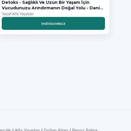
Detoks - Sağlıklı Ve Uzun Bir Yaşam İçin
Vucudunuzu Arındırmanın Doğal Yolu - Daniel
Reid
Yazar:Alfa Yayınları
indirücretsiz
ncılık
/
Alfa Yayınları
/
Doğan Kitap
/
Beyaz Balina