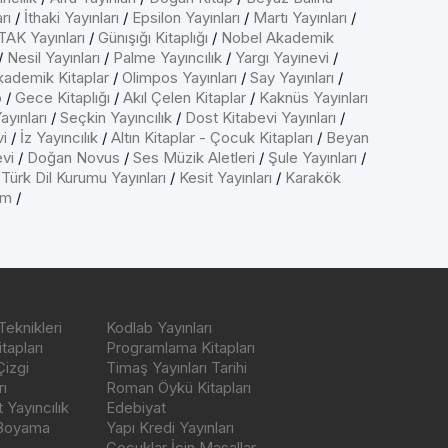
rı
/
İthaki Yayınları
/
Epsilon Yayınları
/
Martı Yayınları
/
AK Yayınları
/
Günışığı Kitaplığı
/
Nobel Akademik
/
Nesil Yayınları
/
Palme Yayıncılık
/
Yargı Yayınevi
/
kademik Kitaplar
/
Olimpos Yayınları
/
Say Yayınları
/
p
/
Gece Kitaplığı
/
Akıl Çelen Kitaplar
/
Kaknüs Yayınları
ayınları
/
Seçkin Yayıncılık
/
Dost Kitabevi Yayınları
/
vi
/
İz Yayıncılık
/
Altın Kitaplar - Çocuk Kitapları
/
Beyan
evi
/
Doğan Novus
/
Ses Müzik Aletleri
/
Şule Yayınları
/
/
Türk Dil Kurumu Yayınları
/
Kesit Yayınları
/
Karakök
ım
/
Teknikleri
Kodlab Yayınları
tapları
Programlama Kitapları
Çizgi
Timaş Yayınları Tarihi
ı
Roman Öykü Kitapları
Yayıncılık
Edebiyat
 Boyama
Yapı Kredi Yayınları
Çocuklar İçin Masallar