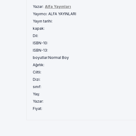
Yazar:
Alfa Yayınları
Yayımcı:
ALFA YAYINLARI
Yayın tarihi:
kapak:
Dil:
ISBN-10:
ISBN-13:
boyutlar:
Normal Boy
Ağırlık:
Ciltli:
Dizi:
sınıf:
Yaş:
Yazar:
Fiyat: