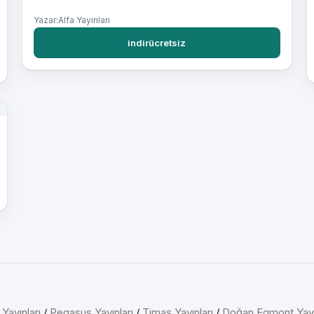
Yazar:Alfa Yayınları
indirücretsiz
 Yayınları
/
Pegasus Yayınları
/
Timaş Yayınları
/
Doğan Egmont Yayı