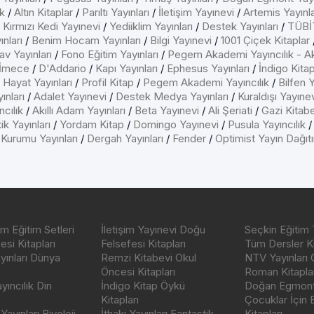
k
/
Altın Kitaplar
/
Parıltı Yayınları
/
İletişim Yayınevi
/
Artemis Yayınla
/
Kırmızı Kedi Yayınevi
/
Yediiklim Yayınları
/
Destek Yayınları
/
TÜBİT
nları
/
Benim Hocam Yayınları
/
Bilgi Yayınevi
/
1001 Çiçek Kitaplar
av Yayınları
/
Fono Eğitim Yayınları
/
Pegem Akademi Yayıncılık - A
İmece
/
D'Addario
/
Kapı Yayınları
/
Ephesus Yayınları
/
İndigo Kita
/
Hayat Yayınları
/
Profil Kitap
/
Pegem Akademi Yayıncılık
/
Bilfen Y
ınları
/
Adalet Yayınevi
/
Destek Medya Yayınları
/
Kuraldışı Yayıne
cılık
/
Akıllı Adam Yayınları
/
Beta Yayınevi
/
Ali Şeriati
/
Gazi Kitab
ik Yayınları
/
Yordam Kitap
/
Domingo Yayınevi
/
Pusula Yayıncılık
 Kurumu Yayınları
/
Dergah Yayınları
/
Fender
/
Optimist Yayın Dağıt
m Eğitim Setleri
İletişim Yayınevi Doğu
Seçkin Eğitim 
si Kitapları
Felsefesi Kitapları
Tüm Dersler Ki
ayınları Dünya
Remzi Kitabevi Okul
NTV Yayınları 
Öncesi Kitapları
Roman Kitaplar
ıncılık Din
İndigo Kitap Öykü
Doğan Egmont 
Kitapları
Çocuklar İçin
ayınları Biyoloji
İthaki Yayınları Fantastik
Kitapları