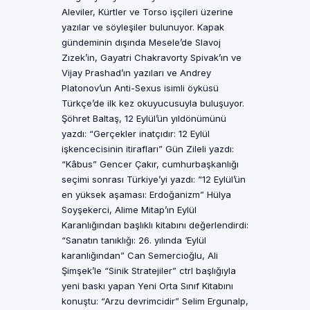
Aleviler, Kürtler ve Torso işçileri üzerine
yazılar ve söyleşiler bulunuyor. Kapak
gündeminin dışında Mesele’de Slavoj
Zızek’in, Gayatri Chakravorty Spivak’ın ve
Vijay Prashad’ın yazıları ve Andrey
Platonov’un Anti-Sexus isimli öyküsü
Türkçe’de ilk kez okuyucusuyla buluşuyor.
Şöhret Baltaş, 12 Eylül’ün yıldönümünü
yazdı: “Gerçekler inatçıdır: 12 Eylül
işkencecisinin itirafları” Gün Zileli yazdı:
“Kâbus” Gencer Çakır, cumhurbaşkanlığı
seçimi sonrası Türkiye’yi yazdı: “12 Eylül’ün
en yüksek aşaması: Erdoğanizm” Hülya
Soyşekerci, Alime Mitap’ın Eylül
Karanlığından başlıklı kitabını değerlendirdi:
“Sanatın tanıklığı: 26. yılında ‘Eylül
karanlığından” Can Semercioğlu, Ali
Şimşek’le “Sinik Stratejiler” ctrl başlığıyla
yeni baskı yapan Yeni Orta Sınıf Kitabını
konuştu: “Arzu devrimcidir” Selim Ergunalp,