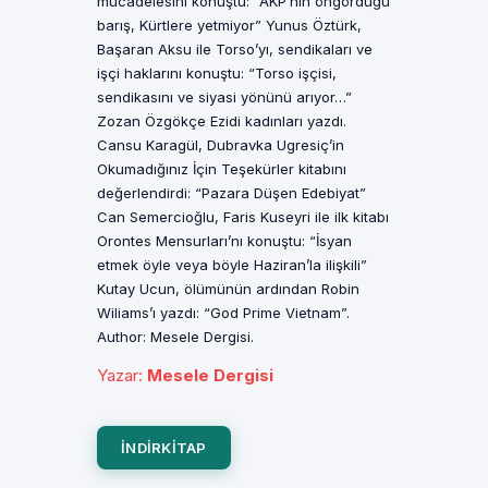
mücadelesini konuştu: “AKP’nin öngördüğü
barış, Kürtlere yetmiyor” Yunus Öztürk,
Başaran Aksu ile Torso’yı, sendikaları ve
işçi haklarını konuştu: “Torso işçisi,
sendikasını ve siyasi yönünü arıyor…”
Zozan Özgökçe Ezidi kadınları yazdı.
Cansu Karagül, Dubravka Ugresiç’in
Okumadığınız İçin Teşekürler kitabını
değerlendirdi: “Pazara Düşen Edebiyat”
Can Semercioğlu, Faris Kuseyri ile ilk kitabı
Orontes Mensurları’nı konuştu: “İsyan
etmek öyle veya böyle Haziran’la ilişkili”
Kutay Ucun, ölümünün ardından Robin
Wiliams’ı yazdı: “God Prime Vietnam”.
Author: Mesele Dergisi.
Yazar
:
Mesele Dergisi
INDIRKITAP