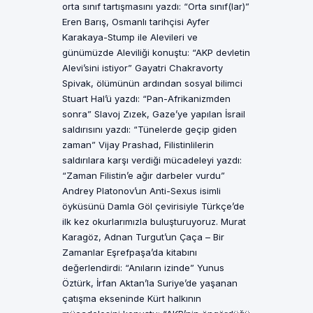
orta sınıf tartışmasını yazdı: “Orta sınıf(lar)”
Eren Barış, Osmanlı tarihçisi Ayfer
Karakaya-Stump ile Alevileri ve
günümüzde Aleviliği konuştu: “AKP devletin
Alevi’sini istiyor” Gayatri Chakravorty
Spivak, ölümünün ardından sosyal bilimci
Stuart Hal’ü yazdı: “Pan-Afrikanizmden
sonra” Slavoj Zızek, Gaze’ye yapılan İsrail
saldırısını yazdı: “Tünelerde geçip giden
zaman” Vijay Prashad, Filistinlilerin
saldırılara karşı verdiği mücadeleyi yazdı:
“Zaman Filistin’e ağır darbeler vurdu”
Andrey Platonov’un Anti-Sexus isimli
öyküsünü Damla Göl çevirisiyle Türkçe’de
ilk kez okurlarımızla buluşturuyoruz. Murat
Karagöz, Adnan Turgut’un Çaça – Bir
Zamanlar Eşrefpaşa’da kitabını
değerlendirdi: “Anıların izinde” Yunus
Öztürk, İrfan Aktan’la Suriye’de yaşanan
çatışma ekseninde Kürt halkının