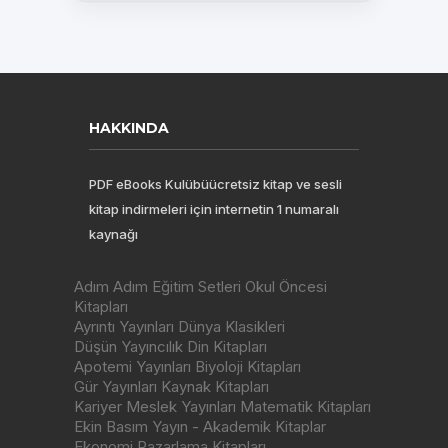
HAKKINDA
PDF eBooks Kulübüücretsiz kitap ve sesli
kitap indirmeleri için internetin 1 numaralı
kaynağı
Adım Adım Eğitim Setleri Okul Öncesi
Kitapları
Ayrıntı Yayınları Dünya Klasikleri
Düşün Yayıncılık Din Kitapları
Apotemi Yayınları Biyoloji Kitapları
Gür Yayınları Kaynak Kitapları
Kariyer Meslek Yayınları Matematik Kitapları
Ekin Basım Yayın - Akademik Kitaplar
Ekonomi Pazarlama Kitapları