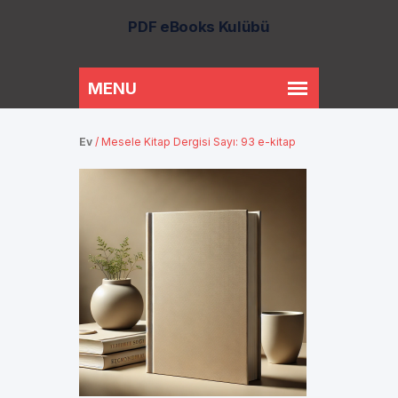
PDF eBooks Kulübü
Ev
/
Mesele Kitap Dergisi Sayı: 93 e-kitap