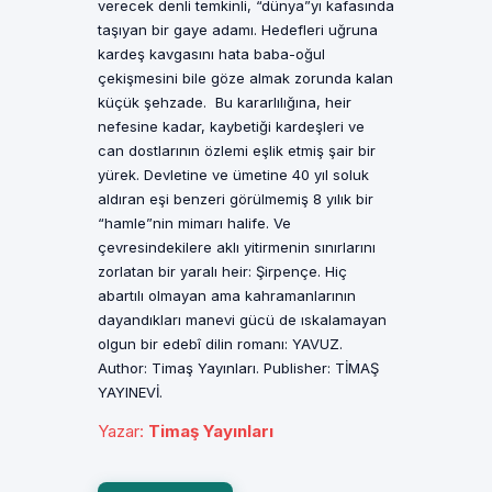
verecek denli temkinli, “dünya”yı kafasında
taşıyan bir gaye adamı. Hedefleri uğruna
kardeş kavgasını hata baba-oğul
çekişmesini bile göze almak zorunda kalan
küçük şehzade. Bu kararlılığına, heir
nefesine kadar, kaybetiği kardeşleri ve
can dostlarının özlemi eşlik etmiş şair bir
yürek. Devletine ve ümetine 40 yıl soluk
aldıran eşi benzeri görülmemiş 8 yılık bir
“hamle”nin mimarı halife. Ve
çevresindekilere aklı yitirmenin sınırlarını
zorlatan bir yaralı heir: Şirpençe. Hiç
abartılı olmayan ama kahramanlarının
dayandıkları manevi gücü de ıskalamayan
olgun bir edebî dilin romanı: YAVUZ.
Author: Timaş Yayınları. Publisher: TİMAŞ
YAYINEVİ.
Yazar
:
Timaş Yayınları