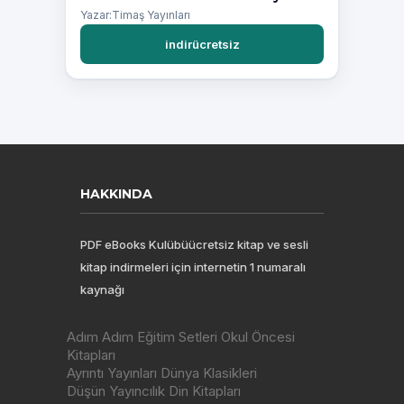
Yazar:Timaş Yayınları
indirücretsiz
HAKKINDA
PDF eBooks Kulübüücretsiz kitap ve sesli
kitap indirmeleri için internetin 1 numaralı
kaynağı
Adım Adım Eğitim Setleri Okul Öncesi
Kitapları
Ayrıntı Yayınları Dünya Klasikleri
Düşün Yayıncılık Din Kitapları