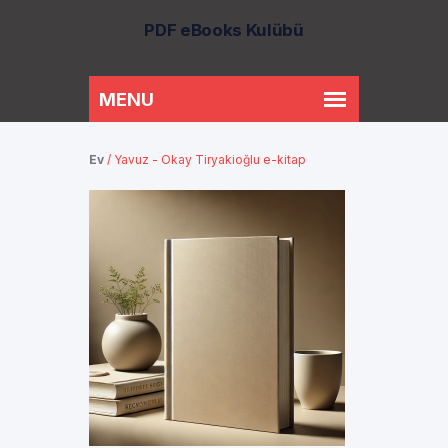
PDF eBooks Kulübü
Ev
/
Yavuz - Okay Tiryakioğlu e-kitap