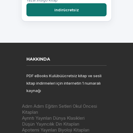
Yazar:İndigo Kitap
indirücretsiz
HAKKINDA
PDF eBooks Kulübüücretsiz kitap ve sesli
kitap indirmeleri için internetin 1 numaralı
kaynağı
Adım Adım Eğitim Setleri Okul Öncesi
Kitapları
Ayrıntı Yayınları Dünya Klasikleri
Düşün Yayıncılık Din Kitapları
Apotemi Yayınları Biyoloji Kitapları