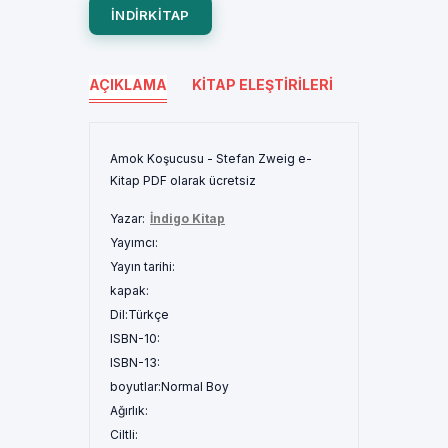
INDIRKITAP
AÇIKLAMA
KITAP ELEŞTIRILERI
Amok Koşucusu - Stefan Zweig e-
Kitap PDF olarak ücretsiz
Yazar:
İndigo Kitap
Yayımcı:
Yayın tarihi:
kapak:
Dil:
Türkçe
ISBN-10:
ISBN-13:
boyutlar:
Normal Boy
Ağırlık:
Ciltli: