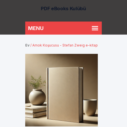
PDF eBooks Kulübü
Ev
/
Amok Koşucusu - Stefan Zweig e-kitap