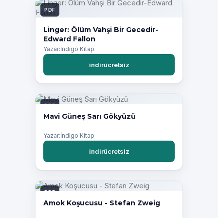
PDF
Linger: Ölüm Vahşi Bir Gecedir-
Edward Fallon
Yazar:İndigo Kitap
indirücretsiz
PDF
Mavi Güneş Sarı Gökyüzü
Yazar:İndigo Kitap
indirücretsiz
PDF
Amok Koşucusu - Stefan Zweig