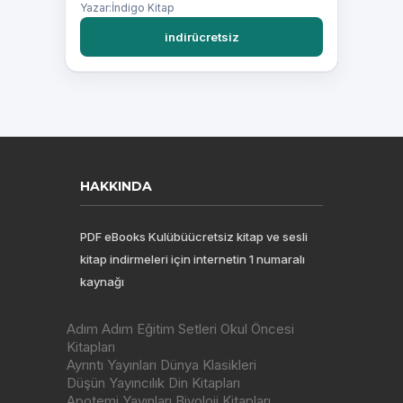
Yazar:İndigo Kitap
indirücretsiz
HAKKINDA
PDF eBooks Kulübüücretsiz kitap ve sesli
kitap indirmeleri için internetin 1 numaralı
kaynağı
Adım Adım Eğitim Setleri Okul Öncesi
Kitapları
Ayrıntı Yayınları Dünya Klasikleri
Düşün Yayıncılık Din Kitapları
Apotemi Yayınları Biyoloji Kitapları