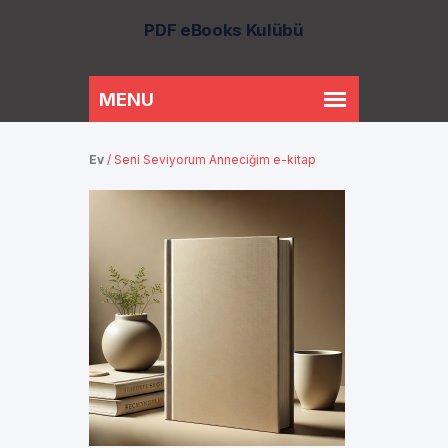
PDF eBooks Kulübü
Ev
/
Seni Seviyorum Anneciğim e-kitap