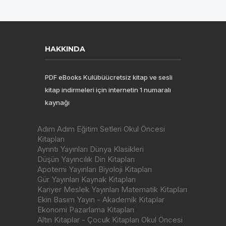
HAKKINDA
PDF eBooks Kulübüücretsiz kitap ve sesli
kitap indirmeleri için internetin 1 numaralı
kaynağı
Adım Adım Eğitim Setleri Okul Öncesi
Kitapları
Ayrıntı Yayınları Dünya Klasikleri
Düşün Yayıncılık Din Kitapları
Apotemi Yayınları Biyoloji Kitapları
Gür Yayınları Kaynak Kitapları
Kariyer Meslek Yayınları Matematik Kitapları
Ekin Basım Yayın - Akademik Kitaplar
Ekonomi Pazarlama Kitapları
Altın Kitaplar - Çocuk Kitapları Okul Öncesi