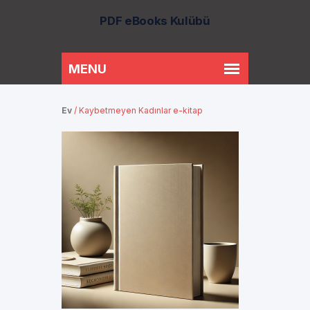
PDF eBooks Kulübü
Ev
/
Kaybetmeyen Kadınlar e-kitap