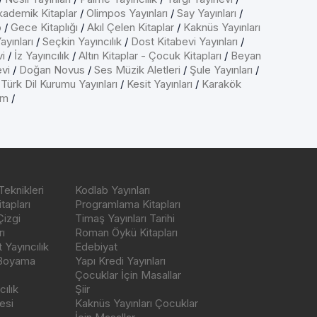
kademik Kitaplar
/
Olimpos Yayınları
/
Say Yayınları
/
p
/
Gece Kitaplığı
/
Akıl Çelen Kitaplar
/
Kaknüs Yayınları
ayınları
/
Seçkin Yayıncılık
/
Dost Kitabevi Yayınları
/
vi
/
İz Yayıncılık
/
Altın Kitaplar - Çocuk Kitapları
/
Beyan
evi
/
Doğan Novus
/
Ses Müzik Aletleri
/
Şule Yayınları
/
/
Türk Dil Kurumu Yayınları
/
Kesit Yayınları
/
Karakök
ım
/
Teknikleri
Kodlab Yayınları
tapları
Programlama Kitapları
Çizgi
Timaş Yayınları Tarihi
ı
Roman Öykü Kitapları
Yayıncılık
Edebiyat
 Boyama
Yapı Kredi Yayınları
Çocuklar İçin Masallar
ılık
Şiir
esi
Kaknüs Yayınları Çocuklar