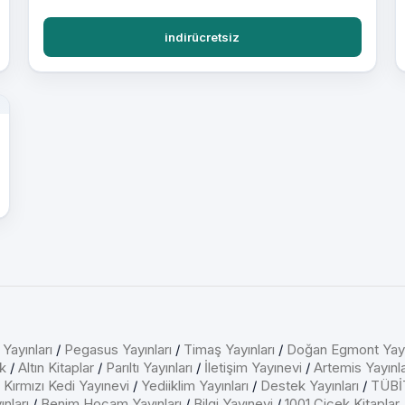
indirücretsiz
 Yayınları
/
Pegasus Yayınları
/
Timaş Yayınları
/
Doğan Egmont Yayı
k
/
Altın Kitaplar
/
Parıltı Yayınları
/
İletişim Yayınevi
/
Artemis Yayınla
/
Kırmızı Kedi Yayınevi
/
Yediiklim Yayınları
/
Destek Yayınları
/
TÜBİT
nları
/
Benim Hocam Yayınları
/
Bilgi Yayınevi
/
1001 Çiçek Kitaplar