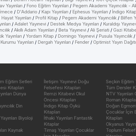
av Yayınları
/
Fono Eğitim Yayınları
/
Pegem Akademi Yayıncılık - A
İmece
/
D'Addario
/
Kapı Yayınları
/
Ephesus Yayınları
/
İndigo Kita
/
Hayat Yayınları
/
Profil Kitap
/
Pegem Akademi Yayıncılık
/
Bilfen Y
ınları
/
Adalet Yayınevi
/
Destek Medya Yayınları
/
Kuraldışı Yayıne
cılık
/
Akıllı Adam Yayınları
/
Beta Yayınevi
/
Ali Şeriati
/
Gazi Kitab
ik Yayınları
/
Yordam Kitap
/
Domingo Yayınevi
/
Pusula Yayıncılık
 Kurumu Yayınları
/
Dergah Yayınları
/
Fender
/
Optimist Yayın Dağıt
m Eğitim Setleri
İletişim Yayınevi Doğu
Seçkin Eğitim 
si Kitapları
Felsefesi Kitapları
Tüm Dersler Ki
ayınları Dünya
Remzi Kitabevi Okul
NTV Yayınları 
Öncesi Kitapları
Roman Kitaplar
ıncılık Din
İndigo Kitap Öykü
Doğan Egmont 
Kitapları
Çocuklar İçin
ayınları Biyoloji
İthaki Yayınları Fantastik
Kitapları
Kitaplar
Okyanus Yayınc
nları Kaynak
Timaş Yayınları Çocuklar
Toplum Felsef