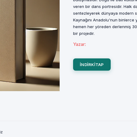
veren bir dans portresidir. Halk d
sentezleyerek dünyaya modern stan
Kaynağını Anadolu'nun binlerce yıl
hemen her yöreden derlenmiş 30 H
bir projedir.
Yazar
:
INDIRKITAP
iz