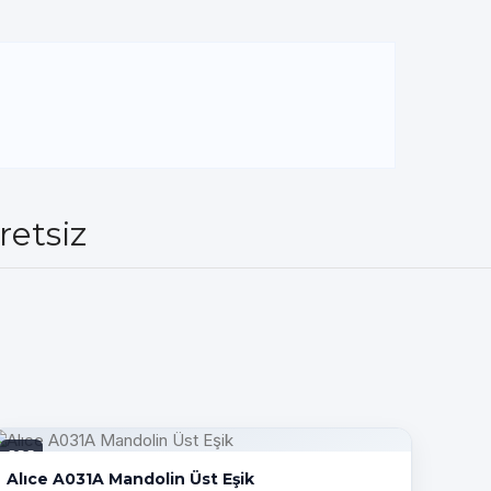
retsiz
PDF
Alıce A031A Mandolin Üst Eşik