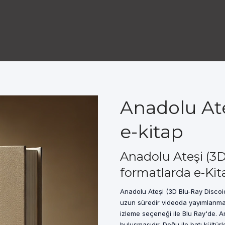
Anadolu Ate
e-kitap
Anadolu Ateşi (3D
formatlarda e-Kit
Anadolu Ateşi (3D Blu-Ray Discoid
uzun süredir videoda yayımlanması
izleme seçeneği ile Blu Ray'de. A
buluşmasıdır. Doğu ile batı kültür