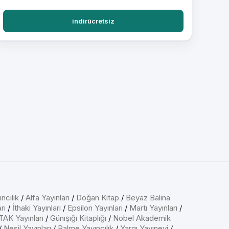
indirücretsiz
ncılık
/
Alfa Yayınları
/
Doğan Kitap
/
Beyaz Balina
rı
/
İthaki Yayınları
/
Epsilon Yayınları
/
Martı Yayınları
/
AK Yayınları
/
Günışığı Kitaplığı
/
Nobel Akademik
/
Nesil Yayınları
/
Palme Yayıncılık
/
Yargı Yayınevi
/