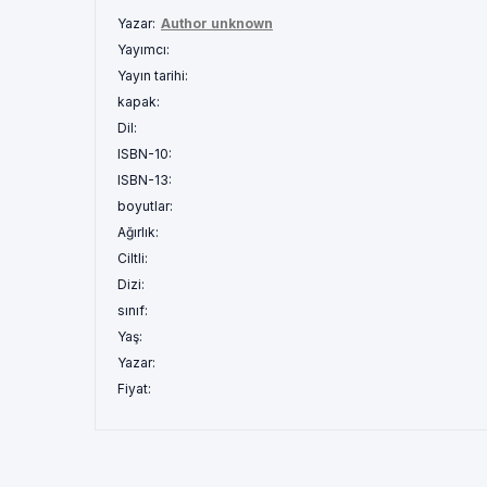
Yazar:
Author unknown
Yayımcı:
Yayın tarihi:
kapak:
Dil:
ISBN-10:
ISBN-13:
boyutlar:
Ağırlık:
Ciltli:
Dizi:
sınıf:
Yaş:
Yazar:
Fiyat: