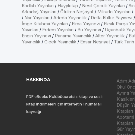
Kodlab Yayınları
/
Hayykitap
/
Nesil Çocuk Yayınları
/
Sın
Arkadaş Yayınları
/
Ötüken Neşriyat
/
Mikado Yayınları
/
/
Nar Yayınları
/
Adeda Yayıncılık
/
Delta Kültür Yayınevi
İmge Kitabevi Yayınları
/
Elma Yayınevi
/
Eksik Parça Yay
Yayınları
/
Erdem Yayınları
/
Bu Yayınevi
/
Uçanbalık Yayın
Engin Yayınevi
/
Panama Yayıncılık
/
Alter Yayıncılık
/
But
Yayıncılık
/
Çiçek Yayıncılık
/
Ensar Neşriyat
/
Türk Tarih
HAKKINDA
Adım Adı
Okul Önce
Ayrıntı Y
PDF eBooks Kulübüücretsiz kitap ve sesli
Klasikleri
kitap indirmeleri için internetin 1 numaralı
Düşün Yay
Kitapları
kaynağı
Apotemi Y
Kitapları
Gür Yayı