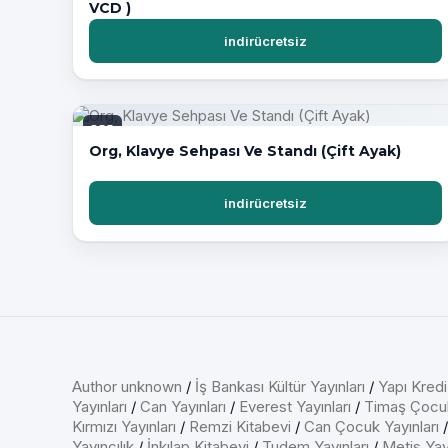
VCD )
indirücretsiz
PDF
Org, Klavye Sehpası Ve Standı (Çift Ayak)
indirücretsiz
Author unknown
/
İş Bankası Kültür Yayınları
/
Yapı Kredi
Yayınları
/
Can Yayınları
/
Everest Yayınları
/
Timaş Çocu
Kırmızı Yayınları
/
Remzi Kitabevi
/
Can Çocuk Yayınları
Yayıncılık
/
İnkılap Kitabevi
/
Tudem Yayınları
/
Metis Yayı