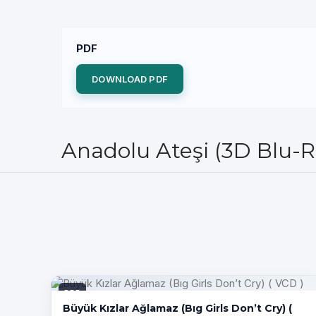
PDF
DOWNLOAD PDF
Anadolu Ateşi (3D Blu-R
PDF
Büyük Kızlar Ağlamaz (Bıg Girls Don’t Cry) (