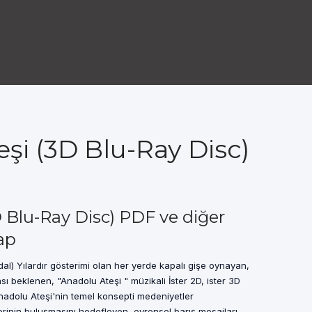
şi (3D Blu-Ray Disc)
 Blu-Ray Disc) PDF ve diğer
ap
al) Yılardır gösterimi olan her yerde kapalı gişe oynayan,
 beklenen, "Anadolu Ateşi " müzikali İster 2D, ister 3D
nadolu Ateşi'nin temel konsepti medeniyetler
lerinin buluşmasını hedefleyen, evrensel barış mesajları