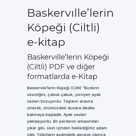
Baskervılle’lerin
Köpeği (Ciltli)
e-kitap
Baskervılle’lerin Köpeği
(Ciltli) PDF ve diğer
formatlarda e-Kitap
Baskervıle’lerin Köpeği (Ciltli) "Bozkırın
sesizliğini, çabuk çabuk, yürüyen ayak
sesleri bozuyordu. Taşların arasıra
sinerek, önümüzdeki duvara dikatle
bakmaya başladık. Ayak sesleri
yaklaşıyordu. Bir perdenin arkasından
çıkar gibi, sisin içinden beklediğimiz adam
çıktı. Yıldızların aydınlatığı geceye çıkınca