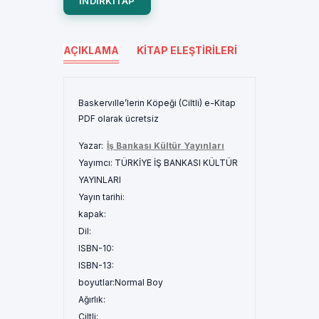
INDIRKITAP
AÇIKLAMA
KITAP ELEŞTIRILERI
Baskervılle’lerin Köpeği (Ciltli) e-Kitap
PDF olarak ücretsiz
Yazar:
İş Bankası Kültür Yayınları
Yayımcı:
TÜRKİYE İŞ BANKASI KÜLTÜR
YAYINLARI
Yayın tarihi:
kapak:
Dil:
ISBN-10:
ISBN-13:
boyutlar:
Normal Boy
Ağırlık:
Ciltli: