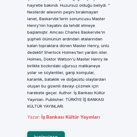
hayretle bakındı. Huzursuz olduğu beliydi. "
Nesilerdir ailesinin peşini bırakmayan
lanet, Baskervile'lerin sonuncusu Master
Henry'nin hayatını da tehdit etmeye
başlamıştır. Amcası Charles Baskervile'in
şüpheli ölümünün ardından atalarından
kalan topraklara dönen Master Henry, ünlü
dedektif Sherlock Holmes'ten yardım ister.
Holmes, Doktor Watson'u Master Henry ile
birlikte bozkırdaki uğursuz malikaneye
yolar ve söylentiler, garip komşular,
karanlık, bataklık ve doğaüstü olaylardan
oluşan bu gizemli davayı çözmek için
harekete geçer. Author: İş Bankası Kültür
Yayınları. Publisher: TÜRKİYE İŞ BANKASI
KÜLTÜR YAYINLARI.
Yazar
:
İş Bankası Kültür Yayınları