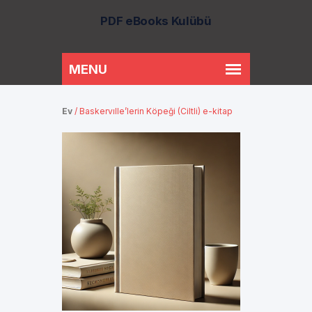
PDF eBooks Kulübü
Ev
/
Baskervılle’lerin Köpeği (Ciltli) e-kitap