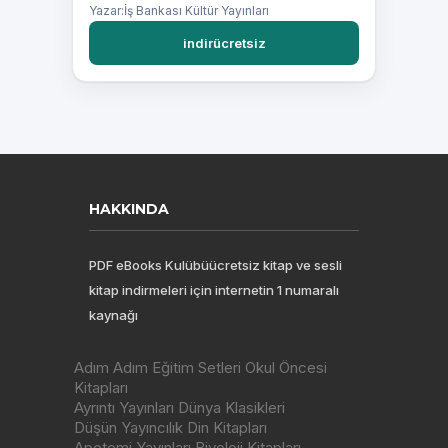
Yazar:İş Bankası Kültür Yayınları
indirücretsiz
HAKKINDA
PDF eBooks Kulübüücretsiz kitap ve sesli
kitap indirmeleri için internetin 1 numaralı
kaynağı
Adım Adım Eğitim Setleri Okul Öncesi
Kitapları
Ayrıntı Yayınları Dünya Klasikleri
Düşün Yayıncılık Din Kitapları
Apotemi Yayınları Biyoloji Kitapları