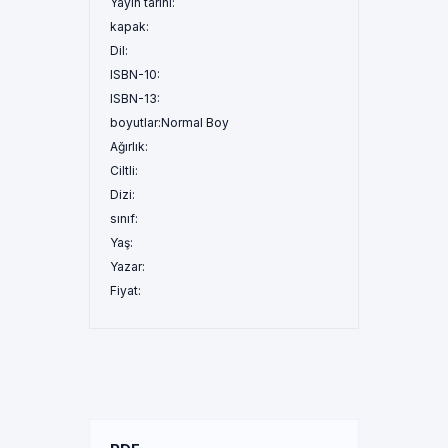
Yayın tarihi:
kapak:
Dil:
ISBN-10:
ISBN-13:
boyutlar:
Normal Boy
Ağırlık:
Ciltli:
Dizi:
sınıf:
Yaş:
Yazar:
Fiyat: