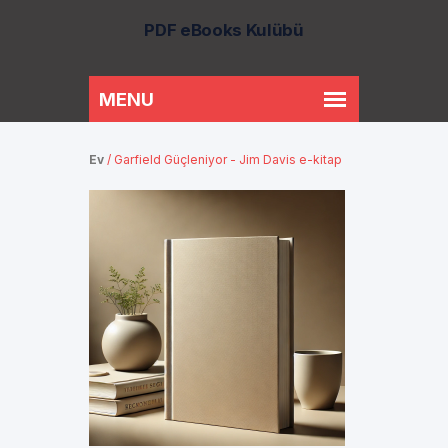
PDF eBooks Kulübü
Ev
/
Garfield Güçleniyor - Jim Davis e-kitap