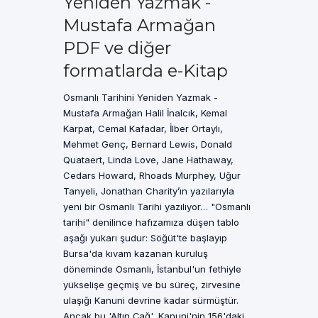
Yeniden Yazmak -
Mustafa Armağan
PDF ve diğer
formatlarda e-Kitap
Osmanlı Tarihini Yeniden Yazmak -
Mustafa Armağan Halil İnalcık, Kemal
Karpat, Cemal Kafadar, İlber Ortaylı,
Mehmet Genç, Bernard Lewis, Donald
Quataert, Linda Love, Jane Hathaway,
Cedars Howard, Rhoads Murphey, Uğur
Tanyeli, Jonathan Charity’ın yazılarıyla
yeni bir Osmanlı Tarihi yazılıyor… "Osmanlı
tarihi" denilince hafızamıza düşen tablo
aşağı yukarı şudur: Söğüt'te başlayıp
Bursa'da kıvam kazanan kuruluş
döneminde Osmanlı, İstanbul'un fethiyle
yükselişe geçmiş ve bu süreç, zirvesine
ulaşığı Kanuni devrine kadar sürmüştür.
Ancak bu 'Altın Çağ', Kanuni'nin 156'daki