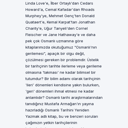
Linda Love'e, İlber Ortaylı'dan Cedars
Howard'a, Cemal Kafadar'dan Rhoads
Murphey'ye, Mehmet Genç'ten Donald
Quataert'e, Kemal Karpat'tan Jonathan
Charity'e, Uğur Tanyeli'den Cornel
Fleischer ve Jane Hathaway'e ve daha
pek çok Osmanlı uzmanına göre
kitaplarımızda okutuğumuz "Osmanlı'nın
gerilemesi", apaçık bir olgu değil,
çözülmesi gereken bir problemdir. Üstelik
bir tarihçinin tarihte ilerleme veya gerileme
olmasına 'takması' ne kadar bilimsel bir
tutumdur? Bir bilim adamı olarak tarihçinin
'ileri' dönemleri kendisine yakın bulurken,
'geri' dönemleri ihmal etmesi ne kadar
anlamlıdır? Osmanlı tarihi araştırmalarından
tanıdığınız Mustafa Armağan'ın yayına
hazırladığı Osmanlı Tarihini Yeniden
Yazmak adlı kitap, bu ve benzeri soruları
çağımızın yetkin tarihçilerinin