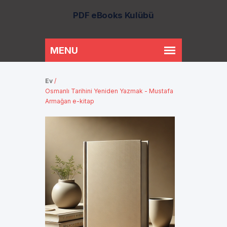
PDF eBooks Kulübü
Ev
/
Osmanlı Tarihini Yeniden Yazmak - Mustafa
Armağan e-kitap