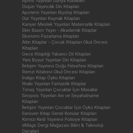
Ayrıntı Yayınları Dünya Klasikleri
Düşün Yayıncılık Din Kitapları
Apotemi Yayınları Biyoloji Kitapları
Gür Yayınları Kaynak Kitapları
Kariyer Meslek Yayınları Matematik Kitapları
Ekin Basım Yayın - Akademik Kitaplar
Ekonomi Pazarlama Kitapları
Altın Kitaplar - Çocuk Kitapları Okul Öncesi
Kitapları
Gece Kitaplığı Yabancı Dil Kitapları
Yeni Boyut Yayınları Din Kitapları
İletişim Yayınevi Doğu Felsefesi Kitapları
Remzi Kitabevi Okul Öncesi Kitapları
İndigo Kitap Öykü Kitapları
İthaki Yayınları Fantastik Kitaplar
Timaş Yayınları Çocuklar İçin Masallar
Sinopsis Yayınları Anı ve Seyahatname
Kitapları
İletişim Yayınları Çocuklar İçin Öykü Kitapları
Serüven Kitap Genel Konular Kitapları
Kırmızı Kedi Yayınevi Polisiye Kitapları
dMags Dergi Mağazası Bilim & Teknoloji
Dergileri