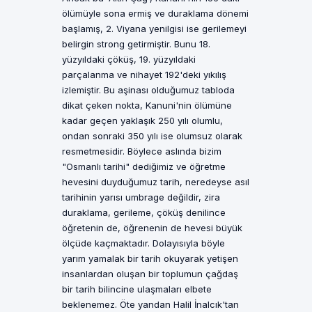
ölümüyle sona ermiş ve duraklama dönemi
başlamış, 2. Viyana yenilgisi ise gerilemeyi
belirgin strong getirmiştir. Bunu 18.
yüzyıldaki çöküş, 19. yüzyıldaki
parçalanma ve nihayet 192'deki yıkılış
izlemiştir. Bu aşinası olduğumuz tabloda
dikat çeken nokta, Kanuni'nin ölümüne
kadar geçen yaklaşık 250 yılı olumlu,
ondan sonraki 350 yılı ise olumsuz olarak
resmetmesidir. Böylece aslında bizim
"Osmanlı tarihi" dediğimiz ve öğretme
hevesini duyduğumuz tarih, neredeyse asıl
tarihinin yarısı umbrage değildir, zira
duraklama, gerileme, çöküş denilince
öğretenin de, öğrenenin de hevesi büyük
ölçüde kaçmaktadır. Dolayısıyla böyle
yarım yamalak bir tarih okuyarak yetişen
insanlardan oluşan bir toplumun çağdaş
bir tarih bilincine ulaşmaları elbete
beklenemez. Öte yandan Halil İnalcık'tan