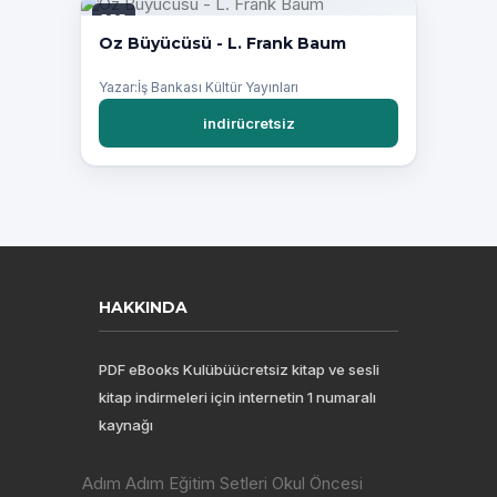
PDF
Oz Büyücüsü - L. Frank Baum
Yazar:İş Bankası Kültür Yayınları
indirücretsiz
HAKKINDA
PDF eBooks Kulübüücretsiz kitap ve sesli
kitap indirmeleri için internetin 1 numaralı
kaynağı
Adım Adım Eğitim Setleri Okul Öncesi