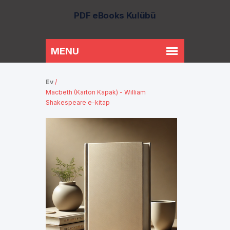
PDF eBooks Kulübü
Ev
/
Macbeth (Karton Kapak) - William
Shakespeare e-kitap