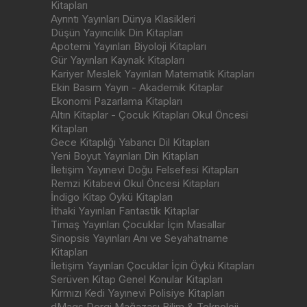
Kitapları
Ayrıntı Yayınları Dünya Klasikleri
Düşün Yayıncılık Din Kitapları
Apotemi Yayınları Biyoloji Kitapları
Gür Yayınları Kaynak Kitapları
Kariyer Meslek Yayınları Matematik Kitapları
Ekin Basım Yayın - Akademik Kitaplar
Ekonomi Pazarlama Kitapları
Altın Kitaplar - Çocuk Kitapları Okul Öncesi
Kitapları
Gece Kitaplığı Yabancı Dil Kitapları
Yeni Boyut Yayınları Din Kitapları
İletişim Yayınevi Doğu Felsefesi Kitapları
Remzi Kitabevi Okul Öncesi Kitapları
İndigo Kitap Öykü Kitapları
İthaki Yayınları Fantastik Kitaplar
Timaş Yayınları Çocuklar İçin Masallar
Sinopsis Yayınları Anı ve Seyahatname
Kitapları
İletişim Yayınları Çocuklar İçin Öykü Kitapları
Serüven Kitap Genel Konular Kitapları
Kırmızı Kedi Yayınevi Polisiye Kitapları
dMags Dergi Mağazası Bilim & Teknoloji